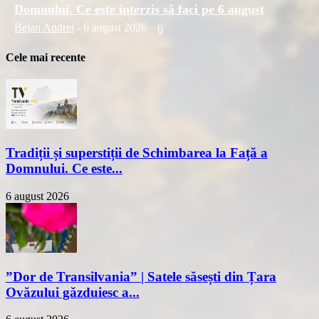
Domnului. Ce este interzis să faci pe 6 august
Bejan Andrei
-
6 august 2026
0
Cele mai recente
Tradiții și superstiții de Schimbarea la Față a
Domnului. Ce este...
6 august 2026
”Dor de Transilvania” | Satele săsești din Țara
Ovăzului găzduiesc a...