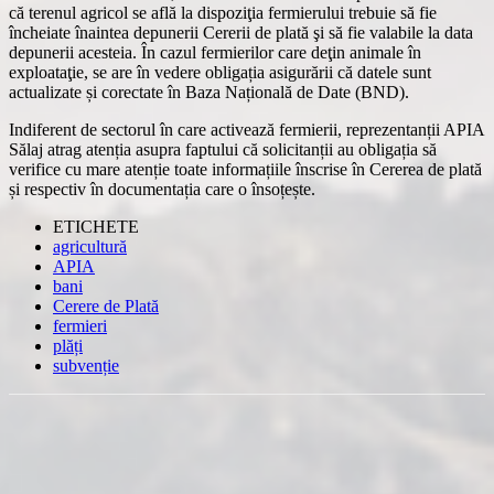
că terenul agricol se află la dispoziţia fermierului trebuie să fie
încheiate înaintea depunerii Cererii de plată şi să fie valabile la data
depunerii acesteia. În cazul fermierilor care deţin animale în
exploataţie, se are în vedere obligația asigurării că datele sunt
actualizate și corectate în Baza Națională de Date (BND).
Indiferent de sectorul în care activează fermierii, reprezentanții APIA
Sălaj atrag atenția asupra faptului că solicitanții au obligația să
verifice cu mare atenție toate informațiile înscrise în Cererea de plată
și respectiv în documentația care o însoțește.
ETICHETE
agricultură
APIA
bani
Cerere de Plată
fermieri
plăți
subvenție