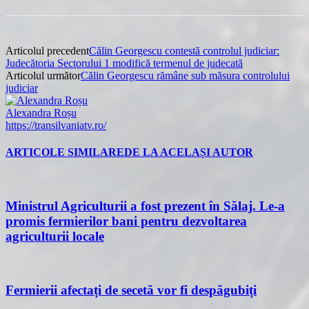
Articolul precedent
Călin Georgescu contestă controlul judiciar:
Judecătoria Sectorului 1 modifică termenul de judecată
Articolul următor
Călin Georgescu rămâne sub măsura controlului
judiciar
Alexandra Roșu
https://transilvaniatv.ro/
ARTICOLE SIMILARE
DE LA ACELAȘI AUTOR
Ministrul Agriculturii a fost prezent în Sălaj. Le-a
promis fermierilor bani pentru dezvoltarea
agriculturii locale
Fermierii afectați de secetă vor fi despăgubiți