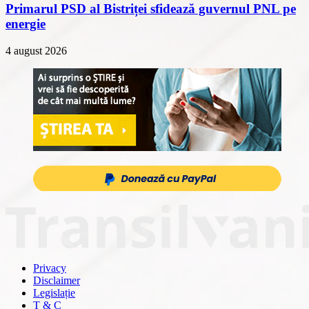
Primarul PSD al Bistriței sfidează guvernul PNL pe
energie
4 august 2026
Privacy
Disclaimer
Legislație
T & C