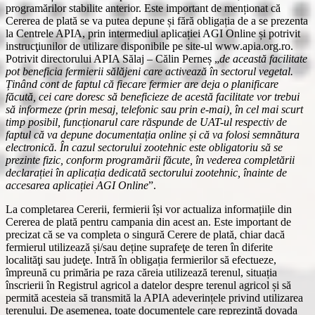
programărilor stabilite anterior. Este important de menționat că
Cererea de plată se va putea depune și fără obligația de a se prezenta
la Centrele APIA, prin intermediul aplicației AGI Online și potrivit
instrucţiunilor de utilizare disponibile pe site-ul www.apia.org.ro.
Potrivit directorului APIA Sălaj – Călin Perneș „
de această facilitate
pot beneficia fermierii sălăjeni care activează în sectorul vegetal.
Ținând cont de faptul că fiecare fermier are deja o planificare
făcută, cei care doresc să beneficieze de acestă facilitate vor trebui
să informeze (prin mesaj, telefonic sau prin e-mai), în cel mai scurt
timp posibil, funcționarul care răspunde de UAT-ul respectiv de
faptul că va depune documentația online și că va folosi semnătura
electronică. În cazul sectorului zootehnic este obligatoriu să se
prezinte fizic, conform programării făcute, în vederea completării
declarației în aplicația dedicată sectorului zootehnic, înainte de
accesarea aplicației AGI Online
”.
La completarea Cererii, fermierii își vor actualiza informațiile din
Cererea de plată pentru campania din acest an. Este important de
precizat că se va completa o singură Cerere de plată, chiar dacă
fermierul utilizează și/sau deține suprafeţe de teren în diferite
localităţi sau judeţe. Intră în obligația fermierilor să efectueze,
împreună cu primăria pe raza căreia utilizează terenul, situația
înscrierii în Registrul agricol a datelor despre terenul agricol și să
permită acesteia să transmită la APIA adeverințele privind utilizarea
terenului. De asemenea, toate documentele care reprezintă dovada