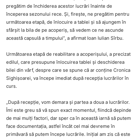
pregătim de închiderea acestor lucrări înainte de
începerea sezonului rece. Şi, fireşte, ne pregătim pentru
următoarea etapă, de înlocuire a tablei şi să ajungem în
sfârşit la bila de pe acoperiş, să vedem ce ne ascunde
această capsulă a timpului”, a afirmat Ioan Iulian Sîrbu.
Următoarea etapă de reabilitare a acoperişului, a precizat
edilul, care presupune înlocuirea tablei şi deschiderea
bilei din vârf, despre care se spune că ar conţine Cronica
Sighişoarei, va începe imediat după recepţia lucrărilor în
curs.
„După recepţie, vom demara şi partea a doua a lucrărilor.
Îmi este greu să vă spun exact momentul, fiindcă depinde
de mai mulţi factori, dar sper ca în această iarnă să putem
face documentaţia, astfel încât cel mai devreme în
primăvară să putem începe lucrările. Iniţial am zis că este