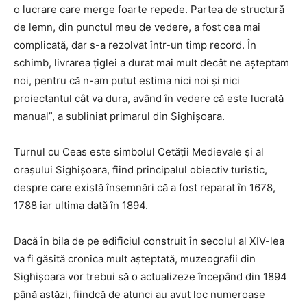
o lucrare care merge foarte repede. Partea de structură
de lemn, din punctul meu de vedere, a fost cea mai
complicată, dar s-a rezolvat într-un timp record. În
schimb, livrarea ţiglei a durat mai mult decât ne aşteptam
noi, pentru că n-am putut estima nici noi şi nici
proiectantul cât va dura, având în vedere că este lucrată
manual”, a subliniat primarul din Sighişoara.
Turnul cu Ceas este simbolul Cetăţii Medievale şi al
oraşului Sighişoara, fiind principalul obiectiv turistic,
despre care există însemnări că a fost reparat în 1678,
1788 iar ultima dată în 1894.
Dacă în bila de pe edificiul construit în secolul al XIV-lea
va fi găsită cronica mult aşteptată, muzeografii din
Sighişoara vor trebui să o actualizeze începând din 1894
până astăzi, fiindcă de atunci au avut loc numeroase