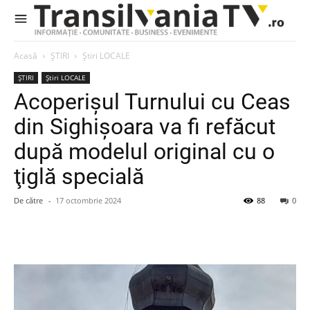
Acasă
ȘTIRI
Știri LOCALE
ȘTIRI
Știri LOCALE
Acoperişul Turnului cu Ceas
din Sighişoara va fi refăcut
după modelul original cu o
ţiglă specială
De către
-
17 octombrie 2024
88
0