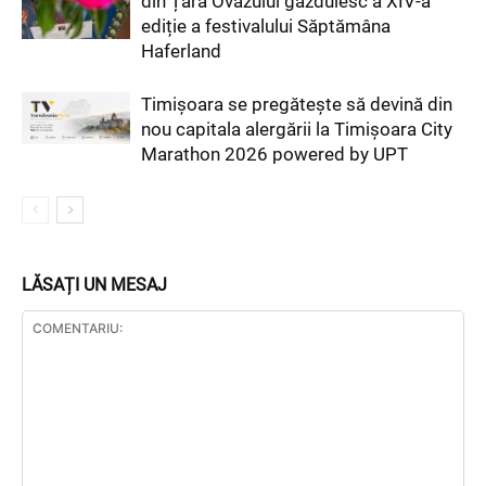
din Țara Ovăzului găzduiesc a XIV-a
ediție a festivalului Săptămâna
Haferland
Timișoara se pregătește să devină din
nou capitala alergării la Timișoara City
Marathon 2026 powered by UPT
LĂSAȚI UN MESAJ