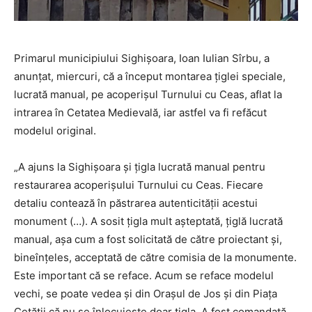
Primarul municipiului Sighişoara, Ioan Iulian Sîrbu, a
anunţat, miercuri, că a început montarea ţiglei speciale,
lucrată manual, pe acoperişul Turnului cu Ceas, aflat la
intrarea în Cetatea Medievală, iar astfel va fi refăcut
modelul original.
„A ajuns la Sighişoara şi ţigla lucrată manual pentru
restaurarea acoperişului Turnului cu Ceas. Fiecare
detaliu contează în păstrarea autenticităţii acestui
monument (…). A sosit ţigla mult aşteptată, ţiglă lucrată
manual, aşa cum a fost solicitată de către proiectant şi,
bineînţeles, acceptată de către comisia de la monumente.
Este important că se reface. Acum se reface modelul
vechi, se poate vedea şi din Oraşul de Jos şi din Piaţa
Cetăţii că nu se înlocuieşte doar ţigla. A fost comandată