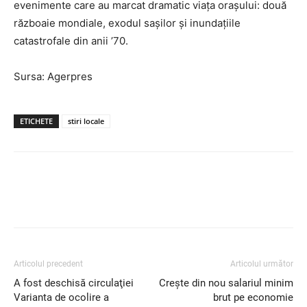
evenimente care au marcat dramatic viaţa oraşului: două
războaie mondiale, exodul saşilor şi inundaţiile
catastrofale din anii ’70.
Sursa: Agerpres
ETICHETE
stiri locale
Articolul precedent
Articolul următor
A fost deschisă circulaţiei
Crește din nou salariul minim
Varianta de ocolire a
brut pe economie