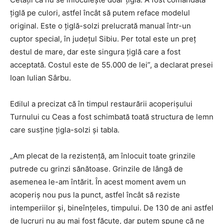
ţiglă pe culori, astfel încât să putem reface modelul
original. Este o ţiglă-solzi prelucrată manual într-un
cuptor special, în judeţul Sibiu. Per total este un preţ
destul de mare, dar este singura ţiglă care a fost
acceptată. Costul este de 55.000 de lei”, a declarat presei
Ioan Iulian Sârbu.
Edilul a precizat că în timpul restaurării acoperişului
Turnului cu Ceas a fost schimbată toată structura de lemn
care susţine ţigla-solzi şi tabla.
„Am plecat de la rezistenţă, am înlocuit toate grinzile
putrede cu grinzi sănătoase. Grinzile de lângă de
asemenea le-am întărit. În acest moment avem un
acoperiş nou pus la punct, astfel încât să reziste
intemperiilor şi, bineînţeles, timpului. De 130 de ani astfel
de lucruri nu au mai fost făcute, dar putem spune că ne