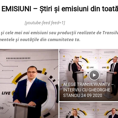
EMISIUNI – Știri și emisiuni din toat
[youtube-feed feed=1]
 și cele mai noi emisiuni sau producții realizate de Transil
imentele și noutățile din comunitatea ta.
ALEGE TRANSILVANIATV –
INTERVIU CU GHEORGHE
STANCIU 24 09 2020