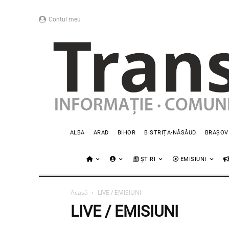
Contul meu
ALBA
ARAD
BIHOR
BISTRIȚA-NĂSĂUD
BRAȘOV
ȘTIRI
EMISIUNI
Acasă
LIVE / EMISIUNI
LIVE / EMISIUNI