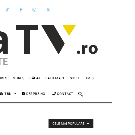
UREȘ
MUREȘ
SĂLAJ
SATU MARE
SIBIU
TIMIȘ
TBN
DESPRE NOI
CONTACT
CELE MAI POPULARE