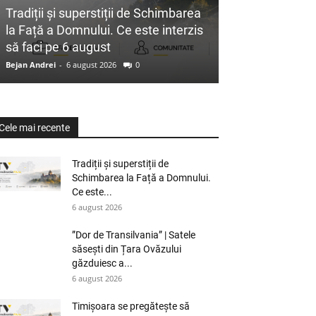
Tradiții și superstiții de Schimbarea
la Față a Domnului. Ce este interzis
să faci pe 6 august
Bejan Andrei
-
6 august 2026
0
Cele mai recente
Tradiții și superstiții de
Schimbarea la Față a Domnului.
Ce este...
6 august 2026
”Dor de Transilvania” | Satele
săsești din Țara Ovăzului
găzduiesc a...
6 august 2026
Timișoara se pregătește să