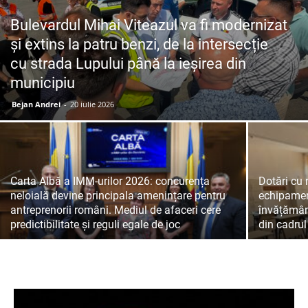
Bulevardul Mihai Viteazul va fi modernizat
și extins la patru benzi, de la intersecție
cu strada Lupului până la ieșirea din
municipiu
Bejan Andrei
-
20 iulie 2026
Carta Albă a IMM-urilor 2026: concurența
Dotări cu 
neloială devine principala amenințare pentru
echipament
antreprenorii români. Mediul de afaceri cere
învățământ
predictibilitate și reguli egale de joc
din cadrul