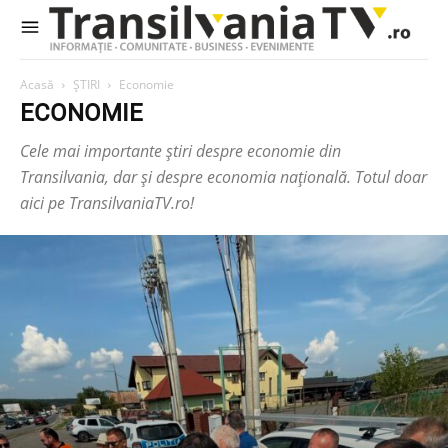
Acasă
ȘTIRI
Economie
ECONOMIE
Cele mai importante știri despre economie din
Transilvania, dar și despre economia națională. Totul doar
aici pe TransilvaniaTV.ro!