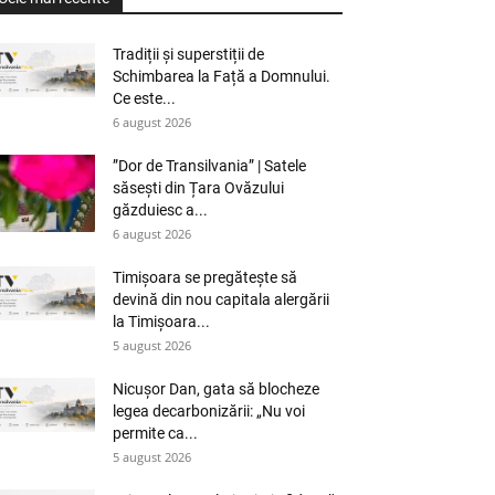
Tradiții și superstiții de
Schimbarea la Față a Domnului.
Ce este...
6 august 2026
”Dor de Transilvania” | Satele
săsești din Țara Ovăzului
găzduiesc a...
6 august 2026
Timișoara se pregătește să
devină din nou capitala alergării
la Timișoara...
5 august 2026
Nicușor Dan, gata să blocheze
legea decarbonizării: „Nu voi
permite ca...
5 august 2026