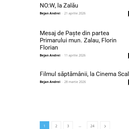
NO:W, la Zalău
Bejan Andrei
-
21 aprilie 2026
Mesaj de Paște din partea
Primarului mun. Zalau, Florin
Florian
Bejan Andrei
-
11 aprilie 2026
Filmul săptămânii, la Cinema Sca
Bejan Andrei
-
28 martie 2026
...
1
2
3
24