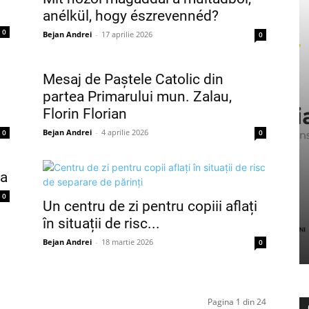
anélkül, hogy észrevennéd?
0
Bejan Andrei
-
17 aprilie 2026
0
Mesaj de Paștele Catolic din
partea Primarului mun. Zalau,
Florin Florian
Bejan Andrei
-
4 aprilie 2026
0
0
la
0
Un centru de zi pentru copiii aflați
în situații de risc...
Bejan Andrei
-
18 martie 2026
0
Pagina 1 din 24