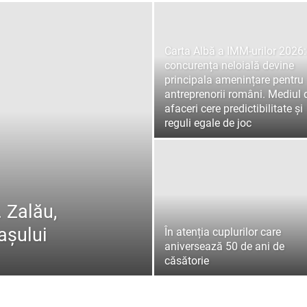
Carta Albă a IMM-urilor 2026:
concurența neloială devine
principala amenințare pentru
antreprenorii români. Mediul 
afaceri cere predictibilitate și
reguli egale de joc
 Zalău,
rașului
În atenția cuplurilor care
aniversează 50 de ani de
căsătorie