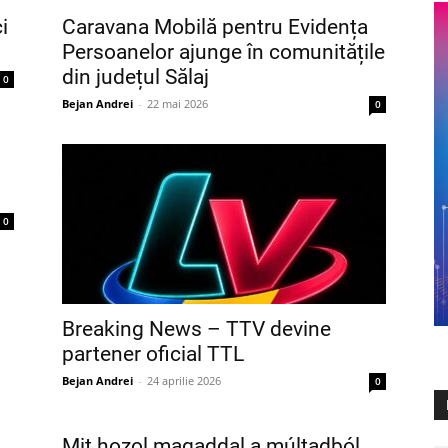
i
Caravana Mobilă pentru Evidența
Persoanelor ajunge în comunitățile
din județul Sălaj
0
Bejan Andrei
-
22 mai 2026
0
0
Breaking News – TTV devine
partener oficial TTL
Bejan Andrei
-
24 aprilie 2026
0
Mit hozol magaddal a múltadból,