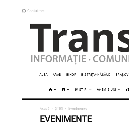
Contul meu
ALBA
ARAD
BIHOR
BISTRIȚA-NĂSĂUD
BRAȘOV
ȘTIRI
EMISIUNI
Acasă
ȘTIRI
Evenimente
EVENIMENTE