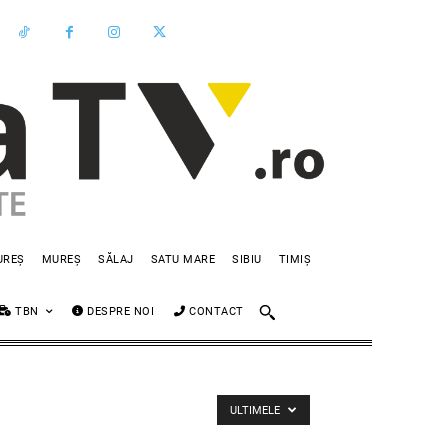
UREȘ
MUREȘ
SĂLAJ
SATU MARE
SIBIU
TIMIȘ
TBN
DESPRE NOI
CONTACT
ULTIMELE