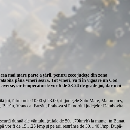
în cea mai mare parte a ţării, pentru zece judeţe din zona
alabilă până vineri seară. Tot vineri, va fi în vigoare un Cod
 averse, iar temperaturile vor fi de 23-24 de grade joi, dar mai
ă joi, între orele 10.00 şi 23.00, în judeţele Satu Mare, Maramureş,
ţ, Bacău, Vrancea, Buzău, Prahova şi în nordul judeţelor Dâmboviţa,
 de scurtă durată ale vântului (rafale de 50…70km/h) la munte, în Banat,
e apă vor fi de 15…25 l/mp şi pe arii restrânse de 30…40 l/mp. După-