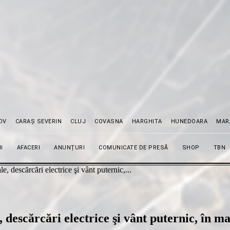
OV
CARAȘ SEVERIN
CLUJ
COVASNA
HARGHITA
HUNEDOARA
MAR
I
AFACERI
ANUNȚURI
COMUNICATE DE PRESĂ
SHOP
TBN
e, descărcări electrice şi vânt puternic,...
 descărcări electrice şi vânt puternic, în m