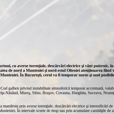
urtuni, cu averse torenţiale, descărcări electrice şi vânt puternic, 
atea de nord a Munteniei şi nord-estul Olteniei atenţionarea fiind v
 Munteniei. În Bucureşti, cerul va fi temporar noros şi sunt posibile
d galben privind instabilitate atmosferică temporar accentuată, valabil
striţa-Năsăud, Mureş, Sibiu, Braşov, Covasna, Harghita, Suceava, Neam
va manifesta prin averse torenţiale, descărcări electrice şi intensificări
Munteniei. În intervale scurte de timp sau prin acumulare cantităţile d