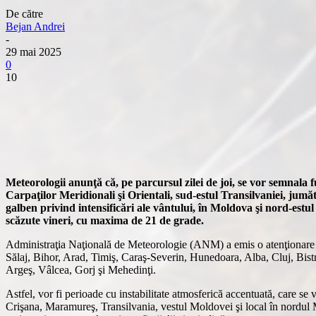
De către
Bejan Andrei
-
29 mai 2025
0
10
Meteorologii anunţă că, pe parcursul zilei de joi, se vor semnala f
Carpaţilor Meridionali şi Orientali, sud-estul Transilvaniei, jumăt
galben privind intensificări ale vântului, în Moldova şi nord-estul
scăzute vineri, cu maxima de 21 de grade.
Administraţia Naţională de Meteorologie (ANM) a emis o atenţionare Co
Sălaj, Bihor, Arad, Timiş, Caraş-Severin, Hunedoara, Alba, Cluj, Bi
Argeş, Vâlcea, Gorj şi Mehedinţi.
Astfel, vor fi perioade cu instabilitate atmosferică accentuată, care se 
Crişana, Maramureş, Transilvania, vestul Moldovei şi local în nordul 