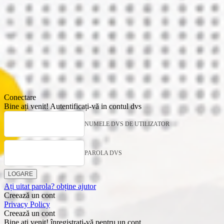
Conectare
Bine ați venit! Autentificați-vă in contul dvs
NUMELE DVS DE UTILIZATOR
PAROLA DVS
Ați uitat parola? obține ajutor
Creează un cont
Privacy Policy
Creează un cont
Bine ati venit! înregistrați-vă pentru un cont