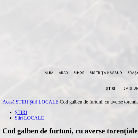
ALBA
ARAD
BIHOR
BISTRIȚA-NĂSĂUD
BRAȘ
ȘTIRI
EMISIUN
Acasă
ȘTIRI
Știri LOCALE
Cod galben de furtuni, cu averse torenţial
ȘTIRI
Știri LOCALE
Cod galben de furtuni, cu averse torenţiale,