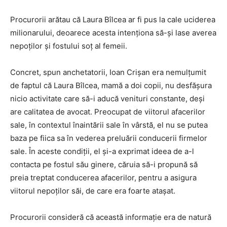
Procurorii arătau că Laura Bîlcea ar fi pus la cale uciderea
milionarului, deoarece acesta intenționa să-și lase averea
nepoților și fostului soț al femeii.
Concret, spun anchetatorii, Ioan Crișan era nemulțumit
de faptul că Laura Bîlcea, mamă a doi copii, nu desfășura
nicio activitate care să-i aducă venituri constante, deși
are calitatea de avocat. Preocupat de viitorul afacerilor
sale, în contextul înaintării sale în vârstă, el nu se putea
baza pe fiica sa în vederea preluării conducerii firmelor
sale. În aceste condiții, el și-a exprimat ideea de a-l
contacta pe fostul său ginere, căruia să-i propună să
preia treptat conducerea afacerilor, pentru a asigura
viitorul nepoților săi, de care era foarte atașat.
Procurorii consideră că această informație era de natură