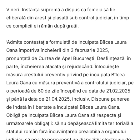
Vineri, Instanța supremă a dispus ca femeia să fie
eliberată din arest și plasată sub control judiciar, în timp
ce complicii ei rămân după gratii.
‘Admite contestația formulată de inculpata Bîlcea Laura
Oana împotriva încheierii din 3 februarie 2025,
pronunțată de Curtea de Apel București. Desființează, în
parte, încheierea atacată și rejudecând: Înlocuiește
măsura arestului preventiv privind pe inculpata Bîlcea
Laura Oana cu măsura preventivă a controlului judiciar, pe
o perioadă de 60 de zile începând cu data de 21.02.2025
și până la data de 21.04.2025, inclusiv. Dispune punerea
de îndată în libertate a inculpatei Bîlcea Laura Oana.
Obligă pe inculpata Bîlcea Laura Oana să respecte și
următoarele obligații: să nu depășească limita teritorială a
statului român fără încuviințarea prealabilă a organului
judiciar; să poarte permanent un dispozitiv electronic de