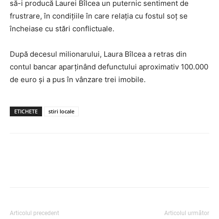
să-i producă Laurei Bîlcea un puternic sentiment de
frustrare, în condițiile în care relația cu fostul soț se
încheiase cu stări conflictuale.
După decesul milionarului, Laura Bîlcea a retras din
contul bancar aparținând defunctului aproximativ 100.000
de euro și a pus în vânzare trei imobile.
ETICHETE
stiri locale
Articolul precedent
Articolul următor