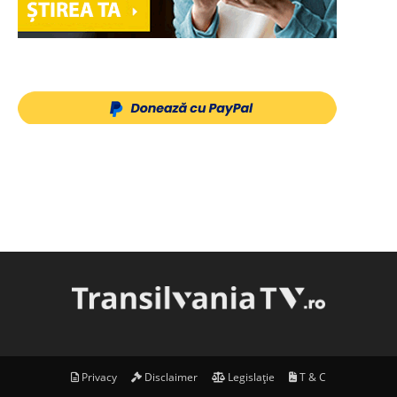
Privacy
Disclaimer
Legislație
T & C