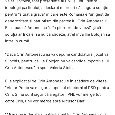
Valeriu Stoica, fost președinte al PNL și unul dintre
ideologii partidului, a declarat miercuri că singura soluție
pentru ”situația gravă” în care este România e ”un gest de
generozitate și patriotism din partea lui Crin Antonescu”.
El a spus că Antonescu ”e în pierdere de viteză” și că
soluția ar fi ca el să nu candideze, atfel încă Ilie Bolojan să
intre în cursă.
”Dacă Crin Antonescu își va depune candidatura, jocul va
fi închis, pentru că Ilie Bolojan nu va candida împotriva lui
Crin Antonescu”, a spus Valeriu Stoica.
El a explicat și de Crin Antonescu e în scădere de viteză:
”Victor Ponta va micșora suportul electoral al PSD pentru
Crin. Și nu sunt sigur că alegătorii PNL vor merge toți
către Crin, unii vor merge spre Nicușor Dan”.
”Mizez pe judecata și patriotismul lui Crin Antonescu”, a