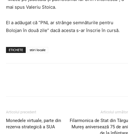
mai spus Valeriu Stoica.
El a adăugat că ”PNL ar strânge semnăturile pentru
Bolojan în două zile” dacă acesta s-ar înscrie în cursă.
ETICHETE
stiri locale
Articolul precedent
Articolul următor
Monedele virtuale, parte din
Filarmonica de Stat din Târgu
rezerva strategică a SUA
Mureș aniversează 75 de ani
de la înființare