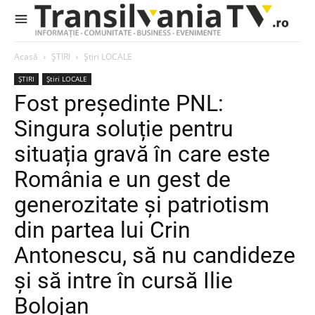
Acasă
ȘTIRI
Știri LOCALE
ȘTIRI
Știri LOCALE
Fost președinte PNL:
Singura soluție pentru
situația gravă în care este
România e un gest de
generozitate și patriotism
din partea lui Crin
Antonescu, să nu candideze
și să intre în cursă Ilie
Bolojan