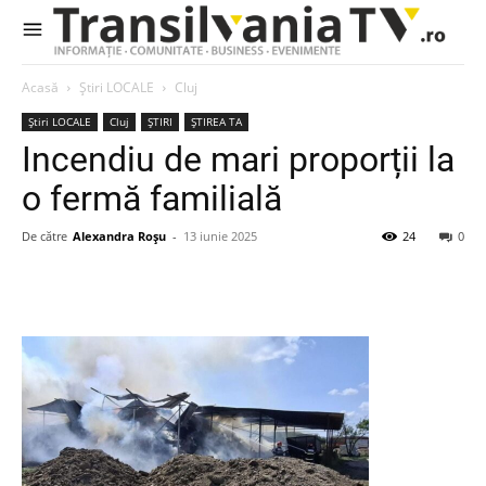
Acasă
Știri LOCALE
Cluj
Știri LOCALE
Cluj
ȘTIRI
ȘTIREA TA
Incendiu de mari proporții la
o fermă familială
De către
Alexandra Roșu
-
13 iunie 2025
24
0