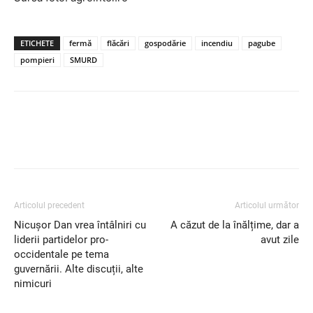
ETICHETE
fermă
flăcări
gospodărie
incendiu
pagube
pompieri
SMURD
Articolul precedent
Articolul următor
Nicușor Dan vrea întâlniri cu
A căzut de la înălțime, dar a
liderii partidelor pro-
avut zile
occidentale pe tema
guvernării. Alte discuții, alte
nimicuri