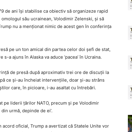
 79 de ani își stabilise ca obiectiv să organizeze rapid
cu omologul său ucrainean, Volodimir Zelenski, și să
 Trump nu a menționat nimic de acest gen în conferința
resă pe un ton amical din partea celor doi șefi de stat,
re s-a ajuns în Alaska va aduce ‘pacea’ în Ucraina.
nță de presă după aproximativ trei ore de discuții la
ă ce și-au încheiat intervențiile, doar și-au strâns
ilor care, în picioare, i-au asaltat cu întrebări.
t pe liderii țărilor NATO, precum și pe Volodimir
 din urmă, depinde de ei’.
 acord oficial, Trump a avertizat că Statele Unite vor