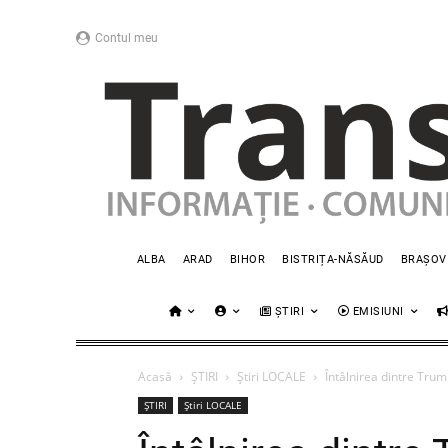
Contul meu
ALBA
ARAD
BIHOR
BISTRIȚA-NĂSĂUD
BRAȘOV
ȘTIRI
EMISIUNI
Acasă
ȘTIRI
Știri LOCALE
Întâlnirea dintre Trum
ȘTIRI
Știri LOCALE