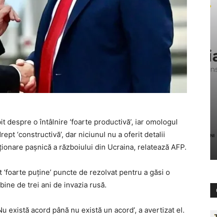
 despre o întâlnire ‘foarte productivă’, iar omologul
pt ‘constructivă’, dar niciunul nu a oferit detalii
luționare pașnică a războiului din Ucraina, relatează AFP.
 ‘foarte puține’ puncte de rezolvat pentru a găsi o
bine de trei ani de invazia rusă.
u există acord până nu există un acord’, a avertizat el.