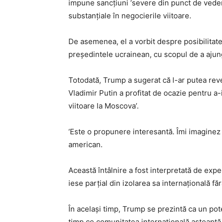
impune sancțiuni ‘severe din punct de vede
substanțiale în negocierile viitoare.
De asemenea, el a vorbit despre posibilitatea
președintele ucrainean, cu scopul de a ajunge 
Totodată, Trump a sugerat că l-ar putea reve
Vladimir Putin a profitat de ocazie pentru a
viitoare la Moscova’.
‘Este o propunere interesantă. Îmi imaginez 
american.
Această întâlnire a fost interpretată de expe
iese parțial din izolarea sa internațională fă
În același timp, Trump se prezintă ca un pote
timp ce comunitatea internațională așteaptă 