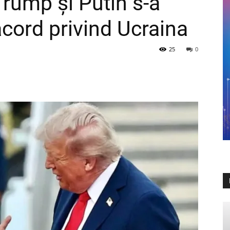
 Trump și Putin s-a
acord privind Ucraina
25
0