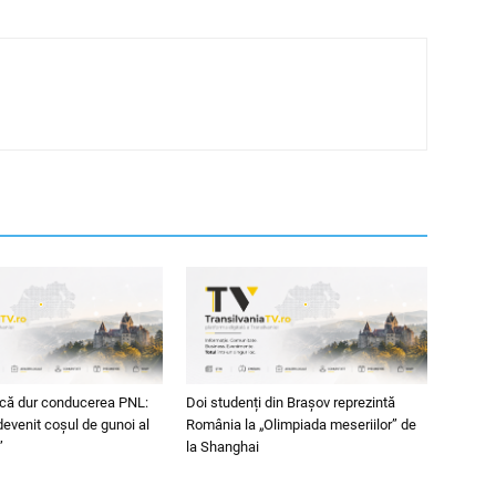
acă dur conducerea PNL:
Doi studenți din Brașov reprezintă
evenit coșul de gunoi al
România la „Olimpiada meseriilor” de
”
la Shanghai