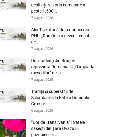
desființarea prin comasare a
peste 1.500...
7 august 2026
Alin Tișe atacă dur conducerea
PNL: „România a devenit coșul
de...
7 august 2026
Doi studenți din Brașov
reprezintă România la „Olimpiada
meseriilor” de la...
7 august 2026
Tradiții și superstiții de
Schimbarea la Față a Domnului.
Ce este...
6 august 2026
”Dor de Transilvania” | Satele
săsești din Țara Ovăzului
găzduiesc a...