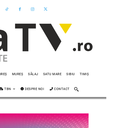
UREȘ
MUREȘ
SĂLAJ
SATU MARE
SIBIU
TIMIȘ
TBN
DESPRE NOI
CONTACT