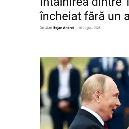
Întâlnirea dintre
încheiat fără un 
De către
Bejan Andrei
-
16 august 2025