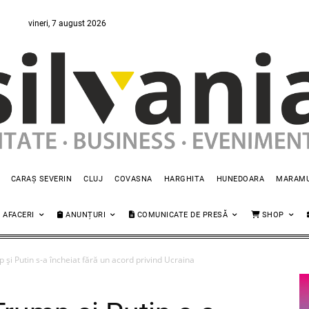
vineri, 7 august 2026
CARAȘ SEVERIN
CLUJ
COVASNA
HARGHITA
HUNEDOARA
MARAM
AFACERI
ANUNȚURI
COMUNICATE DE PRESĂ
SHOP
p și Putin s-a încheiat fără un acord privind Ucraina