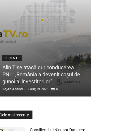
RECENTE
Alin Tișe atacă dur conducerea
PNL: „România a devenit coșul de
gunoi al investitorilor”
Bejan Andrei
-
7 august 2026
0
Cele mai recente
Consilierul lui Nicușor Dan cere