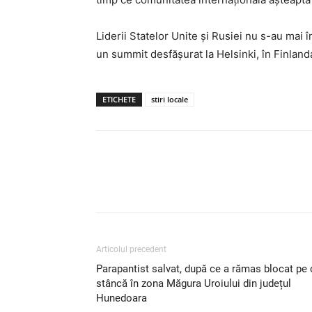
Liderii Statelor Unite și Rusiei nu s-au mai î
un summit desfășurat la Helsinki, în Finland
ETICHETE
stiri locale
Articolul precedent
Parapantist salvat, după ce a rămas blocat pe 
stâncă în zona Măgura Uroiului din județul
Hunedoara