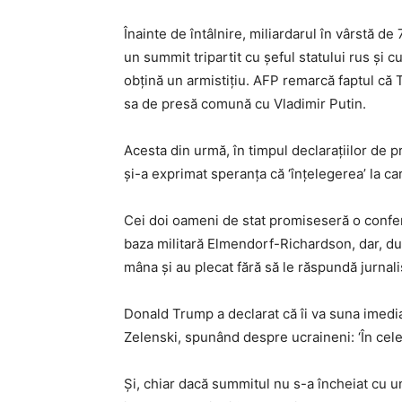
Înainte de întâlnire, miliardarul în vârstă de
un summit tripartit cu șeful statului rus și 
obțină un armistițiu. AFP remarcă faptul că
sa de presă comună cu Vladimir Putin.
Acesta din urmă, în timpul declarațiilor de p
și-a exprimat speranța că ‘înțelegerea’ la ca
Cei doi oameni de stat promiseseră o conferi
baza militară Elmendorf-Richardson, dar, dup
mâna și au plecat fără să le răspundă jurnalișt
Donald Trump a declarat că îi va suna imedia
Zelenski, spunând despre ucraineni: ‘În cele
Și, chiar dacă summitul nu s-a încheiat cu un