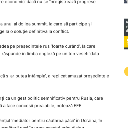
re economic’ dacă nu se înregistrează progrese
 unui al doilea summit, la care să participe și
la o soluție definitivă la conflict.
dea pe președintele rus ‘foarte curând’, la care
-i răspunde în limba engleză pe un ton vesel: ‘data
că s-ar putea întâmpla’, a replicat amuzat președintele
rți ca un gest politic semnificativ pentru Rusia, care
ră a face concesii prealabile, notează EFE.
nțial ‘mediator pentru căutarea păcii’ în Ucraina, în
următorii pași în urma acestui prim dialog.