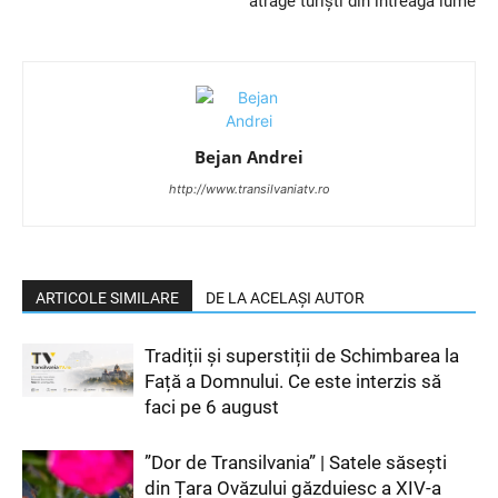
atrage turiști din întreaga lume
Bejan Andrei
http://www.transilvaniatv.ro
ARTICOLE SIMILARE
DE LA ACELAȘI AUTOR
Tradiții și superstiții de Schimbarea la
Față a Domnului. Ce este interzis să
faci pe 6 august
”Dor de Transilvania” | Satele săsești
din Țara Ovăzului găzduiesc a XIV-a