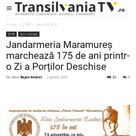
Acasă
ȘTIRI
Știri LOCALE
ȘTIRI
Știri LOCALE
Jandarmeria Maramureș
marchează 175 de ani printr-
o Zi a Porților Deschise
De către
Bejan Andrei
-
2 aprilie 2025
82
0