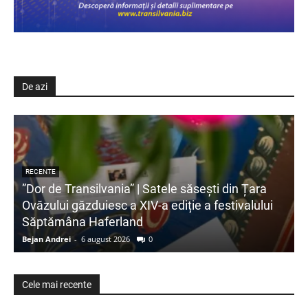
De azi
RECENTE
”Dor de Transilvania” | Satele săsești din Țara
Ovăzului găzduiesc a XIV-a ediție a festivalului
Săptămâna Haferland
Bejan Andrei
-
6 august 2026
0
Cele mai recente