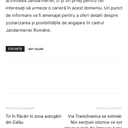
activitatea Jandarmeriei, ci și un prilej pentru cei
interesați să urmeze o carieră în acest domeniu. Un punct
de informare va fi amenajat pentru a oferi detalii despre
școlarizarea și posibilitățile de angajare în cadrul
Jandarmeriei Române.
ETICHETE
stiri locale
Articolul precedent
Articolul următor
Tir în flăcări în zona autogării
Via Transilvanica se extinde:
din Zalău
Noi secțiuni istorice ce vor