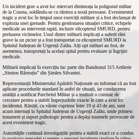
Un incident grav a avut loc miercuri dimineața la poligonul militar
de la Crasna, soldându-se cu rănirea a nouă persoane. Evenimentul
tragic a avut loc în timpul unor exerciții militare și a fost declanșat de
explozia unei grenade. Pentru gestionarea situației critice, echipele
medicale au intervenit rapid, inclusiv elicopterul SMURD, pentru
preluarea victimelor. Unul dintre militarii implicați a suferit răni
grave la un picior și a fost transportat cu elicopterul SMURD la
Spitalul Județean de Urgență Zalău. Alți opt militari au fost, de
asemenea, transportați la același spital pentru evaluare și îngrijiri
medicale.
Militarii implicați în exercițiu fac parte din Batalionul 315 Artilerie
„Simion Bărnuțiu” din Șimleu Silvaniei.
Reprezentanții Ministerului Apărării Naționale au informat că au fost
aplicate procedurile standard în astfel de situații, iar conducerea
unității a notificat Parchetul Militar și a instituit o comisie de
cercetare pentru a stabili împrejurările exacte în care a avut loc
incidentul. Răniții, cu vârste cuprinse între 19 și 43 de ani, sunt
acum internați la Spitalul Județean de Urgență Zalău, unde primesc
tratament și suport psihologic pentru a depăși traumele provocate de
acest eveniment tragic.
Autoritățile continuă investigațiile pentru a stabili exact ce a condus
la explozia grenadei și pentru a preveni incidente similare în viitor.