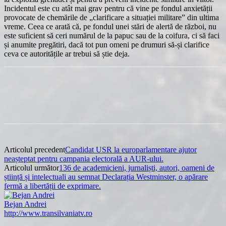
Incidentul este cu atât mai grav pentru că vine pe fondul anxietății
provocate de chemările de „clarificare a situației militare” din ultima
vreme. Ceea ce arată că, pe fondul unei stări de alertă de război, nu
este suficient să ceri numărul de la papuc sau de la coifura, ci să faci
și anumite pregătiri, dacă tot pun omeni pe drumuri să-și clarifice
ceva ce autoritățile ar trebui să știe deja.
Articolul precedent
Candidat USR la europarlamentare ajutor
neașteptat pentru campania electorală a AUR-ului.
Articolul următor
136 de academicieni, jurnaliști, autori, oameni de
știință și intelectuali au semnat Declarația Westminster, o apărare
fermă a libertății de exprimare.
Bejan Andrei
http://www.transilvaniatv.ro