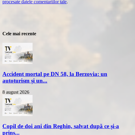
procesate datele comentariilor tale
.
Cele mai recente
Accident mortal pe DN 58, la Berzovia: un
autoturism și un...
8 august 2026
Copil de doi ani din Reghin, salvat după ce și-a
prins...