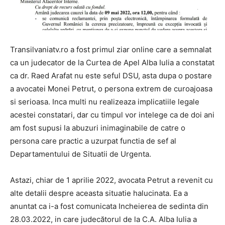
Transilvaniatv.ro a fost primul ziar online care a semnalat
ca un judecator de la Curtea de Apel Alba Iulia a constatat
ca dr. Raed Arafat nu este seful DSU, asta dupa o postare
a avocatei Monei Petrut, o persona extrem de curoajoasa
si serioasa. Inca multi nu realizeaza implicatiile legale
acestei constatari, dar cu timpul vor intelege ca de doi ani
am fost supusi la abuzuri inimaginabile de catre o
persona care practic a uzurpat functia de sef al
Departamentului de Situatii de Urgenta.
Astazi, chiar de 1 aprilie 2022, avocata Petrut a revenit cu
alte detalii despre aceasta situatie halucinata. Ea a
anuntat ca i-a fost comunicata Incheierea de sedinta din
28.03.2022, in care judecătorul de la C.A. Alba Iulia a