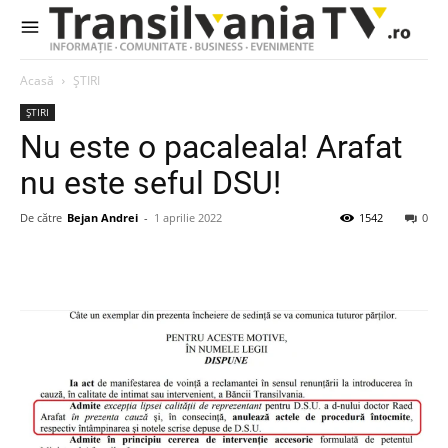
Acasă
ȘTIRI
ȘTIRI
Nu este o pacaleala! Arafat
nu este seful DSU!
De către
Bejan Andrei
-
1 aprilie 2022
1542
0