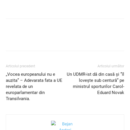
Articolul precedent
Articolul următor
„Vocea europeanului nu e
Un UDMR-ist dă din casă și ”îl
auzita” – Adevarata fata a UE
lovește sub centură” pe
revelata de un
ministrul sporturilor Carol-
europarlamentar din
Eduard Novak
Transilvania.