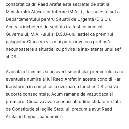
constatat ca dr. Raed Arafat este secretar de stat la
Ministerului Afacerilor Interne (M.A.I.) , dar nu este sef al
Departamentului pentru Situații de Urgență (D.S.U.).
Aceeasi incheiere de sedinta i-a fost comunicat
Guvernului, M.A.I-ului si D.S.U-ului astfel ca premirul
palagiator Ciuca nu v-a mai putea invoca o pretinsă
necunoastere a situatiei cu privire la inexistenta unui sef
al DSU.
Avocata a transmis si un avertisment clar premierului ca o
eventuala numire al lui Raed Arafat in aceste conditii l-ar
transforma in complice la uzurparea functiei D.S.U si va
suporta consecintele. Acum ramane de vazut daca si
premierul Ciuca va avea aceeasi atitudine sfidatoare fata
de Constitutie si legiile Statului, precum a avut Raed
Arafat in timpul „pandemiei”.