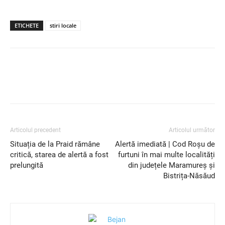
ETICHETE
stiri locale
Articolul precedent
Articolul următor
Situația de la Praid rămâne
Alertă imediată | Cod Roșu de
critică, starea de alertă a fost
furtuni în mai multe localități
prelungită
din județele Maramureș și
Bistrița-Năsăud