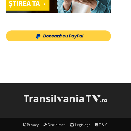
Privacy
Disclaimer
Legislație
T & C