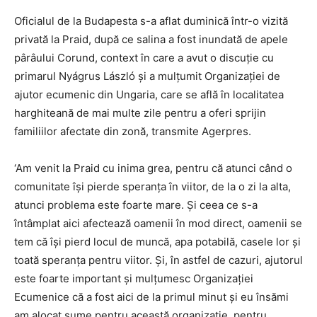
Oficialul de la Budapesta s-a aflat duminică într-o vizită
privată la Praid, după ce salina a fost inundată de apele
pârâului Corund, context în care a avut o discuție cu
primarul Nyágrus László și a mulțumit Organizației de
ajutor ecumenic din Ungaria, care se află în localitatea
harghiteană de mai multe zile pentru a oferi sprijin
familiilor afectate din zonă, transmite Agerpres.
‘Am venit la Praid cu inima grea, pentru că atunci când o
comunitate își pierde speranța în viitor, de la o zi la alta,
atunci problema este foarte mare. Și ceea ce s-a
întâmplat aici afectează oamenii în mod direct, oamenii se
tem că își pierd locul de muncă, apa potabilă, casele lor și
toată speranța pentru viitor. Și, în astfel de cazuri, ajutorul
este foarte important și mulțumesc Organizației
Ecumenice că a fost aici de la primul minut și eu însămi
am alocat sume pentru această organizație, pentru