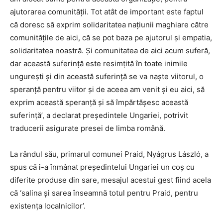
ajutorarea comunității. Tot atât de important este faptul
că doresc să exprim solidaritatea națiunii maghiare către
comunitățile de aici, că se pot baza pe ajutorul și empatia,
solidaritatea noastră. Și comunitatea de aici acum suferă,
dar această suferință este resimțită în toate inimile
ungurești și din această suferință se va naște viitorul, o
speranță pentru viitor și de aceea am venit și eu aici, să
exprim această speranță și să împărtășesc această
suferință’, a declarat președintele Ungariei, potrivit
traducerii asigurate presei de limba română.
La rândul său, primarul comunei Praid, Nyágrus László, a
spus că i-a înmânat președintelui Ungariei un coș cu
diferite produse din sare, mesajul acestui gest fiind acela
că ‘salina și sarea înseamnă totul pentru Praid, pentru
existența localnicilor’.