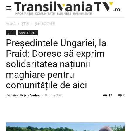
Acasă
ȘTIRI
Știri LOCALE
ȘTIRI
Știri LOCALE
Președintele Ungariei, la
Praid: Doresc să exprim
solidaritatea națiunii
maghiare pentru
comunitățile de aici
De către
Bejan Andrei
-
8 iunie 2025
13
0