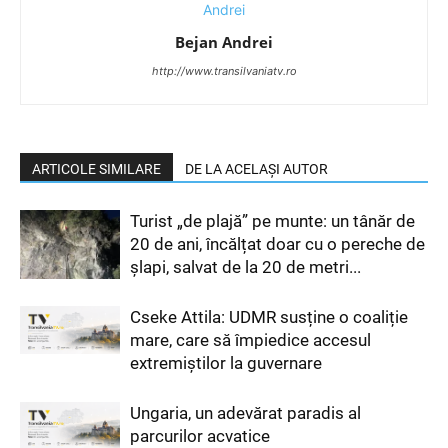
Bejan Andrei
http://www.transilvaniatv.ro
ARTICOLE SIMILARE
DE LA ACELAȘI AUTOR
Turist „de plajă” pe munte: un tânăr de
20 de ani, încălțat doar cu o pereche de
șlapi, salvat de la 20 de metri...
Cseke Attila: UDMR susține o coaliție
mare, care să împiedice accesul
extremiștilor la guvernare
Ungaria, un adevărat paradis al
parcurilor acvatice