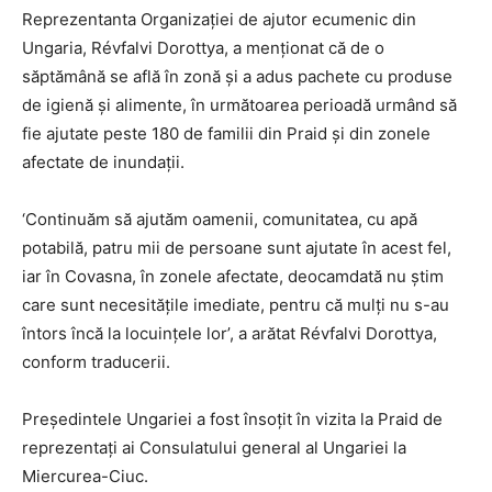
Reprezentanta Organizației de ajutor ecumenic din
Ungaria, Révfalvi Dorottya, a menționat că de o
săptămână se află în zonă și a adus pachete cu produse
de igienă și alimente, în următoarea perioadă urmând să
fie ajutate peste 180 de familii din Praid și din zonele
afectate de inundații.
‘Continuăm să ajutăm oamenii, comunitatea, cu apă
potabilă, patru mii de persoane sunt ajutate în acest fel,
iar în Covasna, în zonele afectate, deocamdată nu știm
care sunt necesitățile imediate, pentru că mulți nu s-au
întors încă la locuințele lor’, a arătat Révfalvi Dorottya,
conform traducerii.
Președintele Ungariei a fost însoțit în vizita la Praid de
reprezentați ai Consulatului general al Ungariei la
Miercurea-Ciuc.