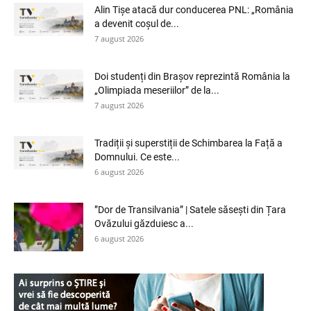
Alin Tișe atacă dur conducerea PNL: „România
a devenit coșul de...
7 august 2026
Doi studenți din Brașov reprezintă România la
„Olimpiada meseriilor” de la...
7 august 2026
Tradiții și superstiții de Schimbarea la Față a
Domnului. Ce este...
6 august 2026
”Dor de Transilvania” | Satele săsești din Țara
Ovăzului găzduiesc a...
6 august 2026