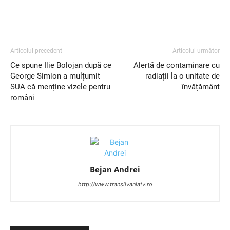
Articolul precedent
Articolul următor
Ce spune Ilie Bolojan după ce
Alertă de contaminare cu
George Simion a mulțumit
radiații la o unitate de
SUA că menține vizele pentru
învățământ
români
Bejan Andrei
http://www.transilvaniatv.ro