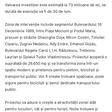
Valoarea investiției este estimată la 73 milioane de lei, iar
durata de execuție va fi de 30 de luni.
Zona de intervenție include segmentul Bulevardului 16
Decembrie 1989, între Piața Mocioni și Podul Maria,
precum și străzile Gheorghe Doja, Miron Costin, Timotei
Cipariu, Zugrav Nedelcu, Ady Endre, Emanoil Gojdu,
Bulevardul Regele Carol I, I.H. Rădulescu, Treboniu
Laurian și Splaiul Tudor Vladimirescu. Proiectul acoperă o
suprafață de 26.650 mp și va transforma zona într-un
spațiu modern și prietenos pentru pietoni, bicicliști și
transportul public. Vor fi create trotuare spațioase, piste
sigure pentru bicicliști și benzi dedicate transportului
public.
Proiectul va aduce o crește a atractivității zonei atât
pentru locuitori, cât și pentru turiști. Noile trotuare și