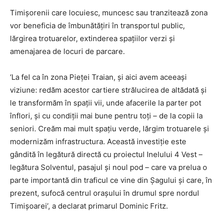
Timișorenii care locuiesc, muncesc sau tranzitează zona
vor beneficia de îmbunătățiri în transportul public,
lărgirea trotuarelor, extinderea spațiilor verzi și
amenajarea de locuri de parcare.
‘La fel ca în zona Pieței Traian, și aici avem aceeași
viziune: redăm acestor cartiere strălucirea de altădată și
le transformăm în spații vii, unde afacerile la parter pot
înflori, și cu condiții mai bune pentru toți – de la copii la
seniori. Creăm mai mult spațiu verde, lărgim trotuarele și
modernizăm infrastructura. Această investiție este
gândită în legătură directă cu proiectul Inelului 4 Vest –
legătura Solventul, pasajul și noul pod – care va prelua o
parte importantă din traficul ce vine din Șagului și care, în
prezent, sufocă centrul orașului în drumul spre nordul
Timișoarei’, a declarat primarul Dominic Fritz.