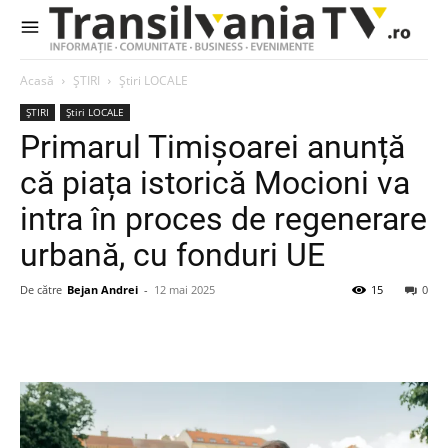
Acasă
ȘTIRI
Știri LOCALE
ȘTIRI
Știri LOCALE
Primarul Timișoarei anunță
că piața istorică Mocioni va
intra în proces de regenerare
urbană, cu fonduri UE
De către
Bejan Andrei
-
12 mai 2025
15
0