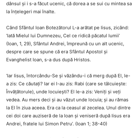
dânsul și i s-a făcut ucenic, că dorea a se sui cu mintea sa
la înțelegeri mai înalte.
Când Sfântul Ioan Botezătorul L-a arătat pe Iisus, zicând:
‘Iată Mielul lui Dumnezeu, Cel ce ridică păcatul lumii’
(Ioan, 1, 29), Sfântul Andrei, împreună cu un alt ucenic,
despre care se spune că era Sfântul Apostol și
Evanghelist Ioan, s-a dus după Hristos.
‘Iar Iisus, întorcându-Se și văzându-i că merg după El, le-
a zis: Ce căutați? Iar ei I-au zis: Rabi (care se tâlcuiește:
Învățătorule), unde locuiești? El le-a zis: Veniți și veți
vedea. Au mers deci și au văzut unde locuia; și au rămas
la El în ziua aceea. Era ca la ceasul al zecelea. Unul dintre
cei doi care auziseră de la Ioan și veniseră după Iisus era
Andrei, fratele lui Simon Petru’. (Ioan 1; 38-40)