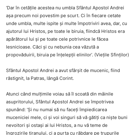
‘Dar în cetățile acestea nu umbla Sfântul Apostol Andrei
așa precum noi povestim pe scurt. Ci în fiecare cetate
unde umbla, multe ispite și multe împotriviri avea, dar, cu
ajutorul lui Hristos, pe toate le biruia, fiindcă Hristos era
apărătorul lui și pe toate cele potrivnice le făcea
lesnicioase. Căci și cu nebunia cea văzută a
propovăduirii, biruia pe înțelepții elinilor’. (Viețile Sfinților)
Sfântul Apostol Andrei a avut sfârșit de mucenic, fiind
răstignit, la Patras, lângă Corint.
Atunci când mulțimile voiau să îl scoată din mâinile
asupritorului, Sfântul Apostol Andrei se împotrivea
spunând: ‘Și nu numai să nu faceți împiedicarea
muceniciei mele, ci și voi singuri să vă gătiți ca niște buni
nevoitori și ostași ai lui Hristos, a nu vă teme de
îngrozirile tiranului, ci a purta cu răbdare pe trupurile