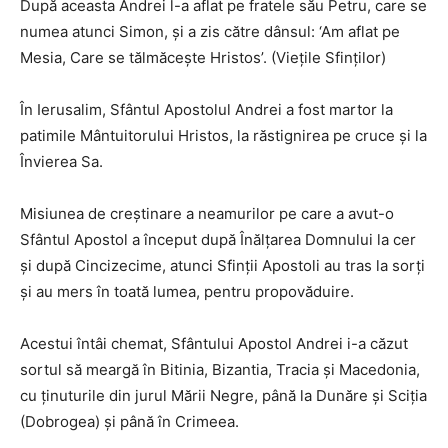
După aceasta Andrei l-a aflat pe fratele său Petru, care se
numea atunci Simon, și a zis către dânsul: ‘Am aflat pe
Mesia, Care se tălmăcește Hristos’. (Viețile Sfinților)
În Ierusalim, Sfântul Apostolul Andrei a fost martor la
patimile Mântuitorului Hristos, la răstignirea pe cruce și la
Învierea Sa.
Misiunea de creștinare a neamurilor pe care a avut-o
Sfântul Apostol a început după Înălțarea Domnului la cer
și după Cincizecime, atunci Sfinții Apostoli au tras la sorți
și au mers în toată lumea, pentru propovăduire.
Acestui întâi chemat, Sfântului Apostol Andrei i-a căzut
sortul să meargă în Bitinia, Bizantia, Tracia și Macedonia,
cu ținuturile din jurul Mării Negre, până la Dunăre și Sciția
(Dobrogea) și până în Crimeea.