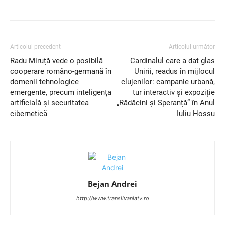
Articolul precedent
Articolul următor
Radu Miruță vede o posibilă
Cardinalul care a dat glas
cooperare româno-germană în
Unirii, readus în mijlocul
domenii tehnologice
clujenilor: campanie urbană,
emergente, precum inteligența
tur interactiv și expoziție
artificială și securitatea
„Rădăcini și Speranță” în Anul
cibernetică
Iuliu Hossu
Bejan Andrei
http://www.transilvaniatv.ro