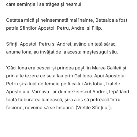
care seminție i se trăgea și neamul.
Cetatea mică și neînsemnată mai înainte, Betsaida a fost
patria Sfinților Apostoli Petru, Andrei și Filip.
Sfinții Apostoli Petru și Andrei, având un tată sărac,
anume Iona, au învățat de la acesta meșteșugul său.
‘Căci Iona era pescar și prindea pești în Marea Galileii și
prin alte iezere ce se aflau prin Galileea. Apoi Apostolul
Petru și-a luat de femeie pe fiica lui Aristobul, fratele
Apostolului Varnava. Iar dumnezeiescul Andrei, lepădând
toată tulburarea lumească, și-a ales să petreacă întru
feciorie, nevoind să se însoare’. (Viețile Sfinților).