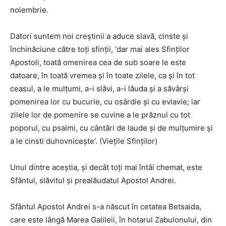
noiembrie.
Datori suntem noi creștinii a aduce slavă, cinste și
închinăciune către toți sfinții, ‘dar mai ales Sfinților
Apostoli, toată omenirea cea de sub soare le este
datoare, în toată vremea și în toate zilele, ca și în tot
ceasul, a le mulțumi, a-i slăvi, a-i lăuda și a săvârși
pomenirea lor cu bucurie, cu osârdie și cu evlavie; iar
zilele lor de pomenire se cuvine a le prăznui cu tot
poporul, cu psalmi, cu cântări de laude și de mulțumire și
a le cinsti duhovnicește’. (Viețile Sfinților)
Unul dintre aceștia, și decât toți mai întâi chemat, este
Sfântul, slăvitul și prealăudatul Apostol Andrei.
Sfântul Apostol Andrei s-a născut în cetatea Betsaida,
care este lângă Marea Galileii, în hotarul Zabulonului, din