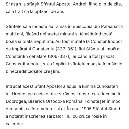
Și așa s-a sfârșit Sfântul Apostol Andrei, fiind plin de zile,
că a trăit ca la optzeci de ani.
Sfintele sale moaște au rămas în episcopia din Paleapatra
mulți ani, făcând neîncetat minuni și tămăduind toată
boala și toată neputința. Au fost mutate la Constantinopol
de împăratul Constanțiu (337-361), fiul Sfântului Împărat
Constantin cel Mare (306-337), iar când a fost prădat
Constantinopolul, s-au împărțit sfintele moaște în mâinile
binecredincioșilor creștini.
Întrucât acest Sfânt Apostol a adus la lumina cunoașterii
lui Hristos pe aceia dintre strămoșii noștri care locuiau în
Dobrogea, Biserica Ortodoxă Română îl cinstește în mod
deosebit, ca întemeietor al ei. În anul 1995 Sfântul Sinod
a hotărât înscrierea sărbătorii lui cu cruce roșie în
calendar.