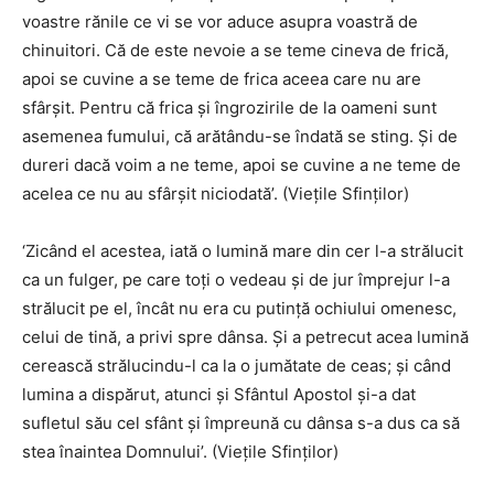
voastre rănile ce vi se vor aduce asupra voastră de
chinuitori. Că de este nevoie a se teme cineva de frică,
apoi se cuvine a se teme de frica aceea care nu are
sfârșit. Pentru că frica și îngrozirile de la oameni sunt
asemenea fumului, că arătându-se îndată se sting. Și de
dureri dacă voim a ne teme, apoi se cuvine a ne teme de
acelea ce nu au sfârșit niciodată’. (Viețile Sfinților)
‘Zicând el acestea, iată o lumină mare din cer l-a strălucit
ca un fulger, pe care toți o vedeau și de jur împrejur l-a
strălucit pe el, încât nu era cu putință ochiului omenesc,
celui de tină, a privi spre dânsa. Și a petrecut acea lumină
cerească strălucindu-l ca la o jumătate de ceas; și când
lumina a dispărut, atunci și Sfântul Apostol și-a dat
sufletul său cel sfânt și împreună cu dânsa s-a dus ca să
stea înaintea Domnului’. (Viețile Sfinților)