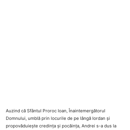
Auzind că Sfântul Proroc Ioan, Înaintemergătorul
Domnului, umblă prin locurile de pe lângă Iordan și
propovăduiește credința și pocăința, Andrei s-a dus la