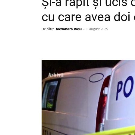
Și-a răpit şi uci
cu care avea doi 
De către
Alexandra Roșu
-
6 august 2025