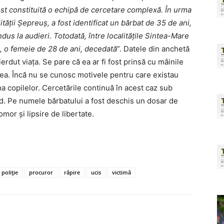
ost constituită o echipă de cercetare complexă. În urma
lităţii Şepreuş, a fost identificat un bărbat de 35 de ani,
ndus la audieri. Totodată, între localităţile Sintea-Mare
ma, o femeie de 28 de ani, decedată
”. Datele din anchetă
erdut viața. Se pare că ea ar fi fost prinsă cu mâinile
rea. Încă nu se cunosc motivele pentru care existau
ma copilelor. Cercetările continuă în acest caz sub
d. Pe numele bărbatului a fost deschis un dosar de
mor şi lipsire de libertate.
poliție
procuror
răpire
ucis
victimă