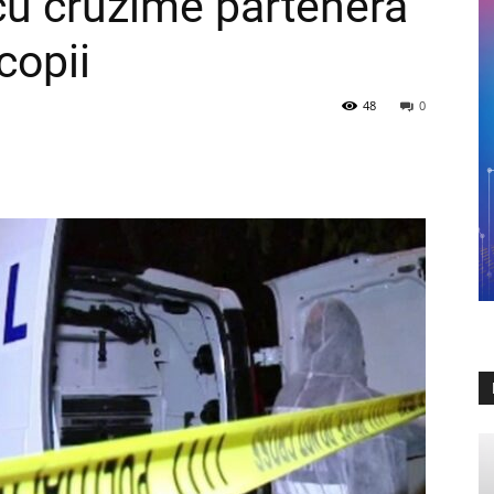
s cu cruzime partenera
copii
48
0