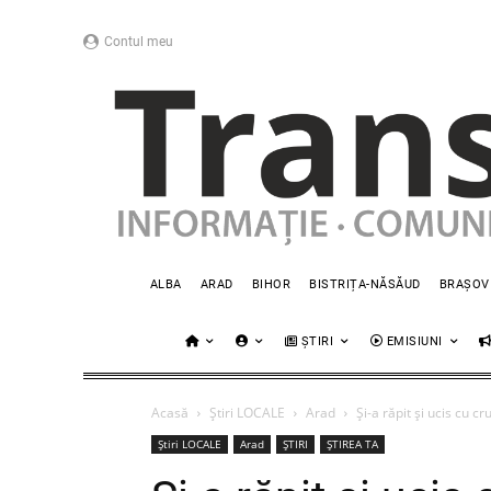
Contul meu
ALBA
ARAD
BIHOR
BISTRIȚA-NĂSĂUD
BRAȘOV
ȘTIRI
EMISIUNI
Acasă
Știri LOCALE
Arad
Și-a răpit şi ucis cu 
Știri LOCALE
Arad
ȘTIRI
ȘTIREA TA