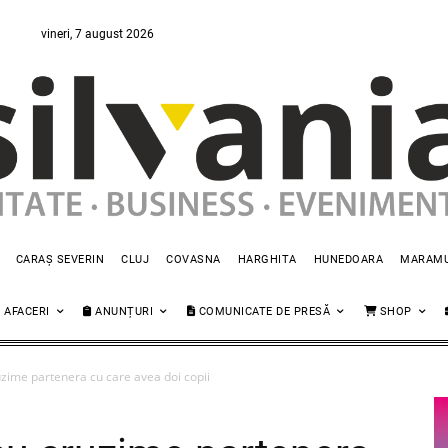
vineri, 7 august 2026
CARAȘ SEVERIN
CLUJ
COVASNA
HARGHITA
HUNEDOARA
MARAM
AFACERI
ANUNȚURI
COMUNICATE DE PRESĂ
SHOP
cruzime partenera cu care avea doi copii