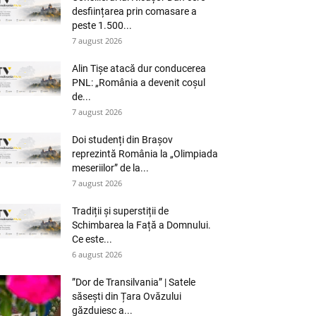
desființarea prin comasare a
peste 1.500...
7 august 2026
Alin Tișe atacă dur conducerea
PNL: „România a devenit coșul
de...
7 august 2026
Doi studenți din Brașov
reprezintă România la „Olimpiada
meseriilor” de la...
7 august 2026
Tradiții și superstiții de
Schimbarea la Față a Domnului.
Ce este...
6 august 2026
”Dor de Transilvania” | Satele
săsești din Țara Ovăzului
găzduiesc a...