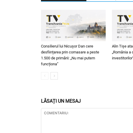
Consilierul lui Nicușor Dan cere
Alin Tișe at
desființarea prin comasare a peste
„România a d
1.500 de primării: „Nu mai putem
investitorilor
funcționa”
LĂSAȚI UN MESAJ