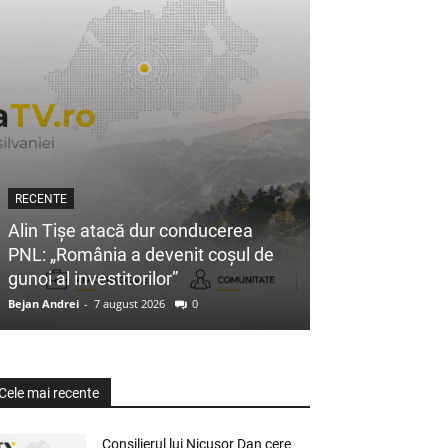
RECENTE
Alin Tișe atacă dur conducerea
PNL: „România a devenit coșul de
gunoi al investitorilor”
Bejan Andrei
-
7 august 2026
0
Cele mai recente
Consilierul lui Nicușor Dan cere