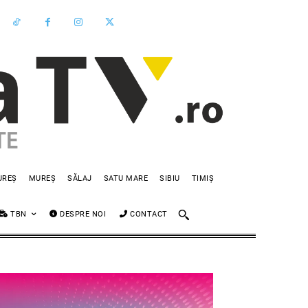
UREȘ
MUREȘ
SĂLAJ
SATU MARE
SIBIU
TIMIȘ
TBN
DESPRE NOI
CONTACT