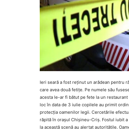
Ieri seară a fost reţinut un arădean pentru 
care avea două fetiţe. Pe numele său fusese
acesta le-ar fi bătut pe fete la un restauran
loc în data de 3 iulie copilele au primit ord
protecţia oamenilor legii. Cercetările efectu
răpită în oraşul Chişineu-Criş. Fostul iubit a
la această scenă au alertat autoritățile. Oam