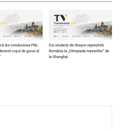
acă dur conducerea PNL:
Doi studenți din Brașov reprezintă
evenit coșul de gunoi al
România la „Olimpiada meseriilor” de
”
la Shanghai