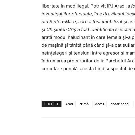
libertate în mod ilegal. Potrivit IPJ Arad „
a f
investigaţiilor efectuate, în extravilanul loca
din Sintea-Mare, care a fost imobilizat şi co
şi Chişineu-Criş a fost identificată şi victi
arată modul halucinant în care femeia și-a pi
de maşină şi târâtă până când și-a dat sufla
neînțelegeri și tensiuni între agresor și ma
îndrumarea procurorilor de la Parchetul Ara
cercetare penală, acesta fiind suspectat de o
ETICHETE
Arad
crimă
deces
dosar penal