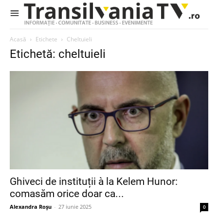
Acasă
Etichete
Cheltuieli
Etichetă: cheltuieli
Ghiveci de instituții à la Kelem Hunor:
comasăm orice doar ca...
Alexandra Roșu
-
27 iunie 2025
0