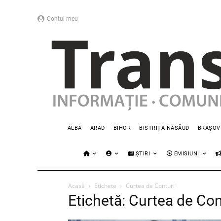
Contul meu
ALBA
ARAD
BIHOR
BISTRIȚA-NĂSĂUD
BRAȘOV
ȘTIRI
EMISIUNI
Acasă
Etichete
Curtea de Conturi
Etichetă: Curtea de Con