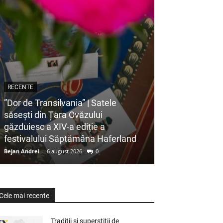
RECENTE
”Dor de Transilvania” | Satele
săsești din Țara Ovăzului
găzduiesc a XIV-a ediție a
festivalului Săptămâna Haferland
Bejan Andrei
-
6 august 2026
0
Cele mai recente
Tradiții și superstiții de