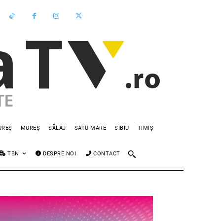
UREȘ
MUREȘ
SĂLAJ
SATU MARE
SIBIU
TIMIȘ
TBN
DESPRE NOI
CONTACT