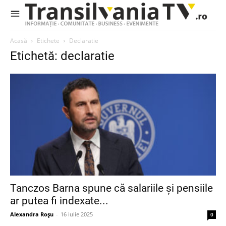
Acasă
Etichete
Declaratie
Etichetă: declaratie
Tanczos Barna spune că salariile și pensiile
ar putea fi indexate...
Alexandra Roșu
-
16 iulie 2025
0