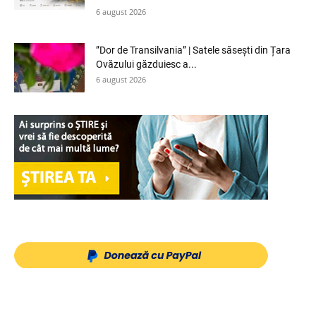
6 august 2026
”Dor de Transilvania” | Satele săsești din Țara
Ovăzului găzduiesc a...
6 august 2026