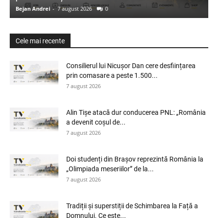
Bejan Andrei
-
7 august 2026
0
Cele mai recente
Consilierul lui Nicușor Dan cere desființarea
prin comasare a peste 1.500...
7 august 2026
Alin Tișe atacă dur conducerea PNL: „România
a devenit coșul de...
7 august 2026
Doi studenți din Brașov reprezintă România la
„Olimpiada meseriilor” de la...
7 august 2026
Tradiții și superstiții de Schimbarea la Față a
Domnului. Ce este...