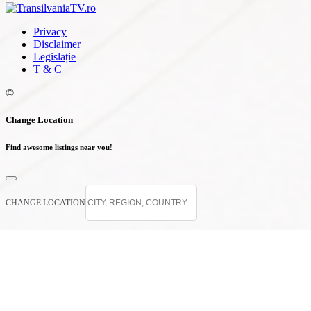
Privacy
Disclaimer
Legislație
T & C
©
Change Location
Find awesome listings near you!
CHANGE LOCATION