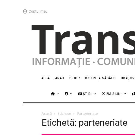
Contul meu
ALBA
ARAD
BIHOR
BISTRIȚA-NĂSĂUD
BRAȘOV
ȘTIRI
EMISIUNI
Acasă
Etichete
Parteneriate
Etichetă: parteneriate