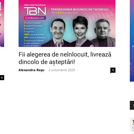
Fii alegerea de neînlocuit, livrează
dincolo de așteptări!
Alexandra Roșu
-
2 octombrie 2025
0
0