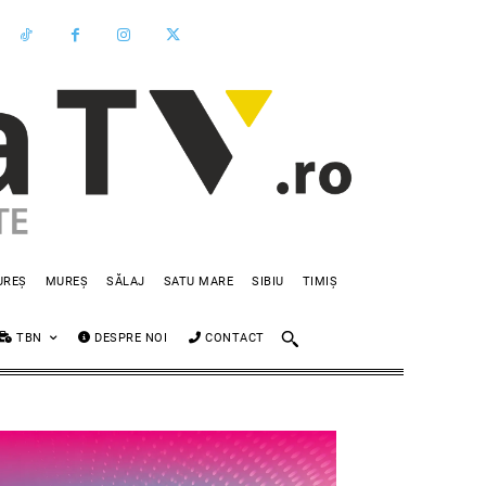
UREȘ
MUREȘ
SĂLAJ
SATU MARE
SIBIU
TIMIȘ
TBN
DESPRE NOI
CONTACT