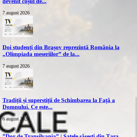
devenit coșul de...
7 august 2026
Doi studenți din Brașov reprezintă România la
„Olimpiada meseriilor” de la...
7 august 2026
Tradiții și superstiții de Schimbarea la Față a
Domnului. Ce este...
6 august 2026
”Dor de Transilvania” | Satele săsești din Țara