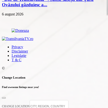
Ovăzului găzduiesc a...
6 august 2026
Privacy
Disclaimer
Legislație
T & C
©
Change Location
Find awesome listings near you!
CHANGE LOCATION