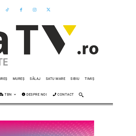
UREȘ
MUREȘ
SĂLAJ
SATU MARE
SIBIU
TIMIȘ
TBN
DESPRE NOI
CONTACT