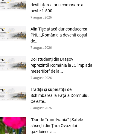
desființarea prin comasare a
peste 1.500...
7 august 2026
Alin Tișe atacă dur conducerea
PNL: „România a devenit coșul
de...
7 august 2026
Doi studenți din Brașov
reprezintă România la „Olimpiada
meseriilor” de la...
7 august 2026
Tradiții și superstiții de
Schimbarea la Față a Domnului.
Ce este...
6 august 2026
”Dor de Transilvania” | Satele
săsești din Țara Ovăzului
găzduiesc a...