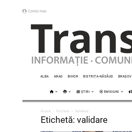
Contul meu
ALBA
ARAD
BIHOR
BISTRIȚA-NĂSĂUD
BRAȘOV
ȘTIRI
EMISIUNI
Acasă
Etichete
Validare
Etichetă: validare