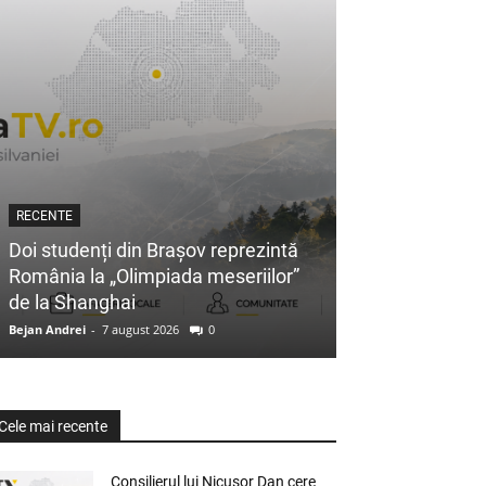
RECENTE
Doi studenți din Brașov reprezintă
România la „Olimpiada meseriilor”
de la Shanghai
Bejan Andrei
-
7 august 2026
0
Cele mai recente
Consilierul lui Nicușor Dan cere