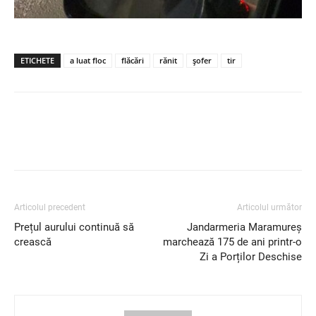
ETICHETE
a luat floc
flăcări
rănit
șofer
tir
Articolul precedent
Articolul următor
Prețul aurului continuă să
Jandarmeria Maramureș
crească
marchează 175 de ani printr-o
Zi a Porților Deschise