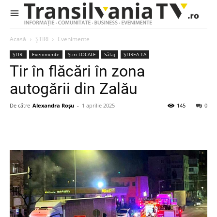
Acasă
ȘTIRI
Evenimente
ȘTIRI
Evenimente
Știri LOCALE
Sălaj
ȘTIREA TA
Tir în flăcări în zona
autogării din Zalău
De către
Alexandra Roșu
-
1 aprilie 2025
145
0