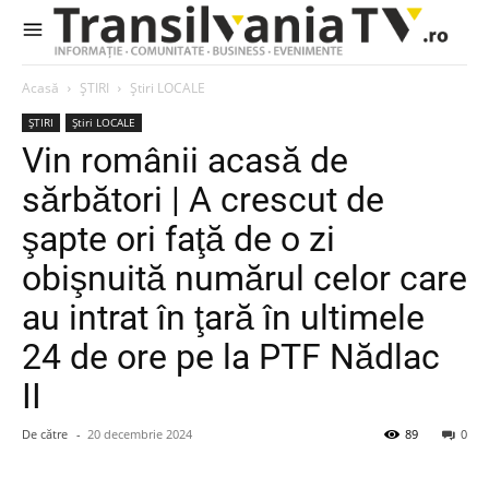
Acasă
ȘTIRI
Știri LOCALE
ȘTIRI
Știri LOCALE
Vin românii acasă de
sărbători | A crescut de
şapte ori faţă de o zi
obişnuită numărul celor care
au intrat în ţară în ultimele
24 de ore pe la PTF Nădlac
II
De către
-
20 decembrie 2024
89
0