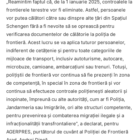
„Reamintim faptul că, de la 1 ianuarie 2025, controalele la
frontierele terestre vor fi eliminate. Astfel, persoanele
vor putea călători către sau dinspre alte ţări din Spaţiul
Schengen fără a fi nevoite să se oprească pentru
verificarea documentelor de călătorie la poliţia de
frontieră. Acest lucru se va aplica tuturor persoanelor,
indiferent de cetăţenie şi pentru toate categoriile de
mijloace de transport, inclusiv autoturisme, autocare,
microbuze, camioane, ambarcaţiuni sau trenuri. Totuşi,
poliţiştii de frontieră vor continua să fie prezenţi în zona
de competenţă, în special în zona de frontieră şi vor
continua să efectueze controale poliţieneşti aleatorii şi
inopinate, împreună cu alte autorităţi, cum ar fi Poliţia,
Jandarmeria sau Imigrările, ori alte structuri competente,
pentru prevenirea şi combaterea migraţiei ilegale şi a
infracţionalităţii transfrontaliere”, a declarat, pentru
AGERPRES, purtătorul de cuvânt al Poliţiei de Frontieră
Arad, Andrei Dincă.