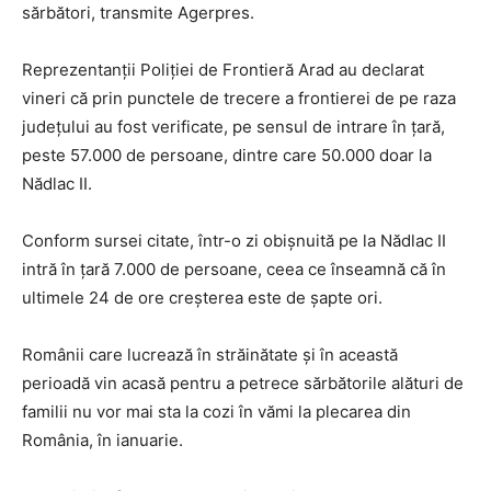
sărbători, transmite Agerpres.
Reprezentanţii Poliţiei de Frontieră Arad au declarat
vineri că prin punctele de trecere a frontierei de pe raza
judeţului au fost verificate, pe sensul de intrare în ţară,
peste 57.000 de persoane, dintre care 50.000 doar la
Nădlac II.
Conform sursei citate, într-o zi obişnuită pe la Nădlac II
intră în ţară 7.000 de persoane, ceea ce înseamnă că în
ultimele 24 de ore creşterea este de şapte ori.
Românii care lucrează în străinătate şi în această
perioadă vin acasă pentru a petrece sărbătorile alături de
familii nu vor mai sta la cozi în vămi la plecarea din
România, în ianuarie.