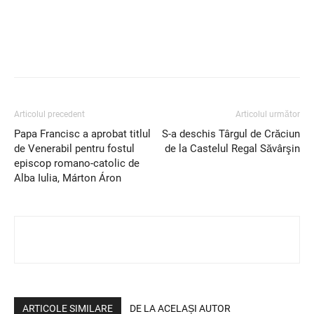
Articolul precedent
Articolul următor
Papa Francisc a aprobat titlul
S-a deschis Târgul de Crăciun
de Venerabil pentru fostul
de la Castelul Regal Săvârşin
episcop romano-catolic de
Alba Iulia, Márton Áron
ARTICOLE SIMILARE
DE LA ACELAȘI AUTOR