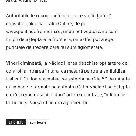
Autorităţile le recomandă celor care vin în ţară să
consulte aplicaţia Trafic Online, de pe
www.politiadefrontiera.ro, unde pot vedea care sunt
timpii de aşteptare la frontieră, iar astfel pot alege
punctele de trecere care nu sunt aglomerate.
Vineri dimineaţă, la Nădlac II erau deschise opt artere de
control la intrarea în ţară, ca măsură pentru a se fluidiza
traficul. Cu toate acestea, se aştepta până la 50 de minute
în coloanele formate pe autostradă. La Nădlac I se aştepta
o oră şi erau deschise două artere de intrare, în timp ce
la Turnu şi Vărşand nu era aglomeraţie.
ETICHETE
stiri locale