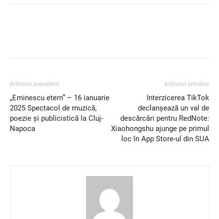
Articolul precedent
Articolul următor
„Eminescu etern” – 16 ianuarie
Interzicerea TikTok
2025 Spectacol de muzică,
declanșează un val de
poezie și publicistică la Cluj-
descărcări pentru RedNote:
Napoca
Xiaohongshu ajunge pe primul
loc în App Store-ul din SUA