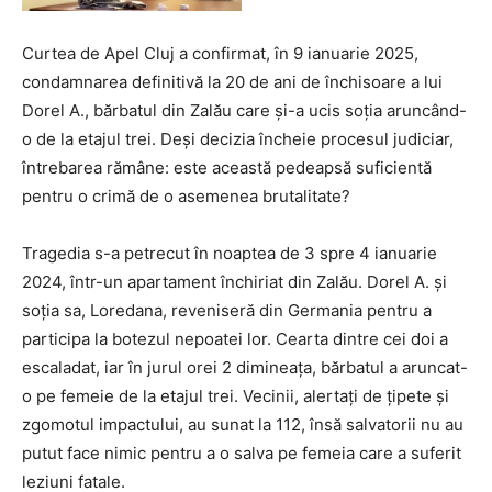
Curtea de Apel Cluj a confirmat, în 9 ianuarie 2025,
condamnarea definitivă la 20 de ani de închisoare a lui
Dorel A., bărbatul din Zalău care și-a ucis soția aruncând-
o de la etajul trei. Deși decizia încheie procesul judiciar,
întrebarea rămâne: este această pedeapsă suficientă
pentru o crimă de o asemenea brutalitate?
Tragedia s-a petrecut în noaptea de 3 spre 4 ianuarie
2024, într-un apartament închiriat din Zalău. Dorel A. și
soția sa, Loredana, reveniseră din Germania pentru a
participa la botezul nepoatei lor. Cearta dintre cei doi a
escaladat, iar în jurul orei 2 dimineața, bărbatul a aruncat-
o pe femeie de la etajul trei. Vecinii, alertați de țipete și
zgomotul impactului, au sunat la 112, însă salvatorii nu au
putut face nimic pentru a o salva pe femeia care a suferit
leziuni fatale.