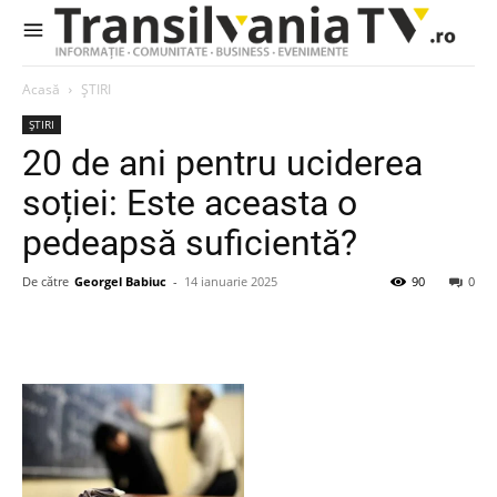
Acasă
ȘTIRI
ȘTIRI
20 de ani pentru uciderea
soției: Este aceasta o
pedeapsă suficientă?
De către
Georgel Babiuc
-
14 ianuarie 2025
90
0