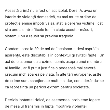
Această crimă nu a fost un act izolat. Dorel A. avea un
istoric de violență domestică, cu mai multe ordine de
protecție emise împotriva sa, atât la cererea victimei, cât
și a uneia dintre fiicele lor. În ciuda acestor măsuri,
sistemul nu a reușit să prevină tragedia.
Condamnarea la 20 de ani de închisoare, deși aspră în
aparență, este discutabilă în contextul gravității faptei. Un
act de o asemenea cruzime, comis asupra unui membru
al familiei, ar fi putut justifica o pedeapsă mai severă,
precum închisoarea pe viață. În alte țări europene, astfel
de crime sunt sancționate mult mai dur, considerându-se
că reprezintă un pericol extrem pentru societate.
Decizia instanței ridică, de asemenea, probleme legate
de mesajul transmis în lupta împotriva violenței