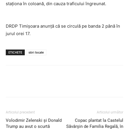
staționa în coloană, din cauza traficului îngreunat.
DRDP Timişoara anunță că se circulă pe banda 2 până în
jurul orei 17.
ETICHETE
stiri locale
Articolul precedent
Articolul următor
Volodimir Zelenski și Donald
Copac plantat la Castelul
Trump au avut o scurtă
Săvârșin de Familia Regală, în