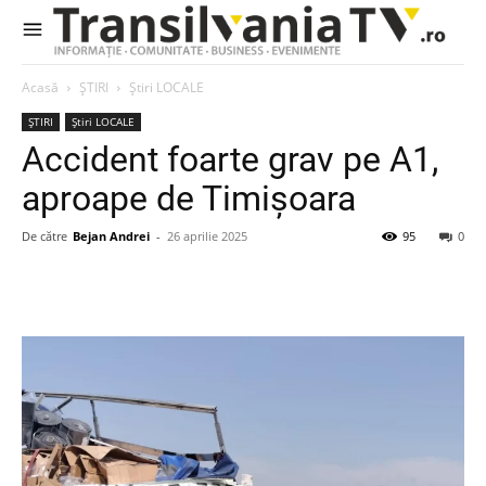
Acasă
ȘTIRI
Știri LOCALE
ȘTIRI
Știri LOCALE
Accident foarte grav pe A1,
aproape de Timișoara
De către
Bejan Andrei
-
26 aprilie 2025
95
0