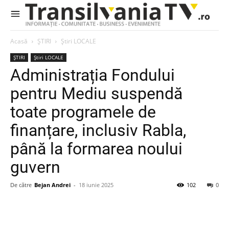
Acasă
ȘTIRI
Știri LOCALE
ȘTIRI
Știri LOCALE
Administrația Fondului
pentru Mediu suspendă
toate programele de
finanțare, inclusiv Rabla,
până la formarea noului
guvern
De către
Bejan Andrei
-
18 iunie 2025
102
0