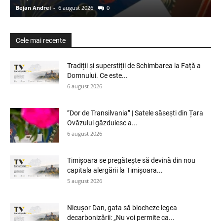
Bejan Andrei
-
6 august 2026
0
Cele mai recente
Tradiții și superstiții de Schimbarea la Față a
Domnului. Ce este...
6 august 2026
”Dor de Transilvania” | Satele săsești din Țara
Ovăzului găzduiesc a...
6 august 2026
Timișoara se pregătește să devină din nou
capitala alergării la Timișoara...
5 august 2026
Nicușor Dan, gata să blocheze legea
decarbonizării: „Nu voi permite ca...