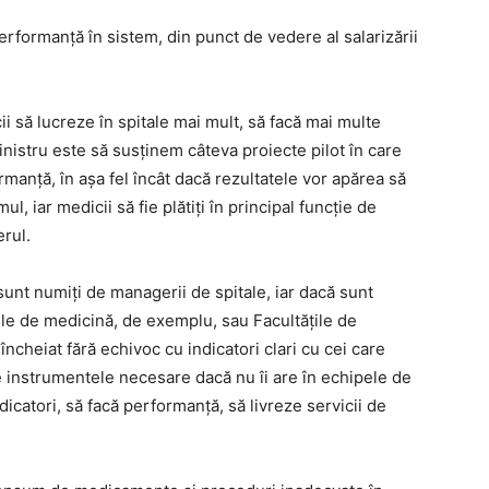
performanţă în sistem, din punct de vedere al salarizării
i să lucreze în spitale mai mult, să facă mai multe
nistru este să susţinem câteva proiecte pilot în care
manţă, în aşa fel încât dacă rezultatele vor apărea să
l, iar medicii să fie plătiţi în principal funcţie de
rul.
 sunt numiţi de managerii de spitale, iar dacă sunt
ţile de medicină, de exemplu, sau Facultăţile de
ncheiat fără echivoc cu indicatori clari cu cei care
e instrumentele necesare dacă nu îi are în echipele de
icatori, să facă performanţă, să livreze servicii de