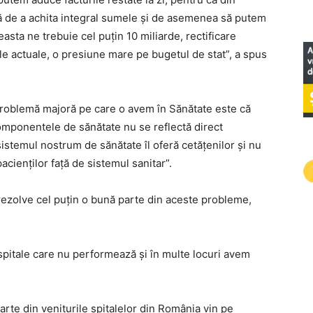
ă de a achita integral sumele şi de asemenea să putem
easta ne trebuie cel puţin 10 miliarde, rectificare
ile actuale, o presiune mare pe bugetul de stat”, a spus
 problemă majoră pe care o avem în Sănătate este că
mponentele de sănătate nu se reflectă direct
 sistemul nostrum de sănătate îl oferă cetăţenilor şi nu
 pacienţilor faţă de sistemul sanitar”.
ezolve cel puţin o bună parte din aceste probleme,
 spitale care nu performează şi în multe locuri avem
rte din veniturile spitalelor din România vin pe