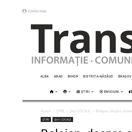
Contul meu
ALBA
ARAD
BIHOR
BISTRIȚA-NĂSĂUD
BRAȘOV
ȘTIRI
EMISIUNI
Acasă
ȘTIRI
Știri LOCALE
Bolojan, despre sistem
ȘTIRI
Știri LOCALE