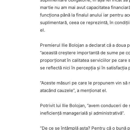
martie nu am mai avut capacitatea financiar
funcţiona până la finalul anului iar pentru ac
suplimentară, ceea ce reprezintă, în condiţi
el.
Premierul Ilie Bolojan a declarat că a doua
”această creştere importantă de sume pe co
proporţionat în calitatea serviciilor pe care
se reflectă nici în percepţia şi în satisfacţia
”Aceste măsuri pe care le propunem vin să r
atacând cauzele”, a menţionat el.
Potrivit lui Ilie Bolojan, ”avem conduceri de
ineficienţă managerială şi administrativă”.
”De ce se întâmplă asta? Pentru că o bună pa