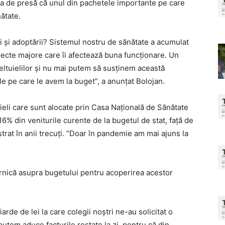
nţa de presă că unul din pachetele importante pe care
ătate.
 şi adoptării? Sistemul nostru de sănătate a acumulat
pecte majore care îi afectează buna funcţionare. Un
eltuielilor şi nu mai putem să susţinem această
ile pe care le avem la buget”, a anunţat Bolojan.
uieli care sunt alocate prin Casa Naţională de Sănătate
6% din veniturile curente de la bugetul de stat, faţă de
trat în anii trecuţi. ”Doar în pandemie am mai ajuns la
ernică asupra bugetului pentru acoperirea acestor
rde de lei la care colegii noştri ne-au solicitat o
 putem aduce facturile restate la zi, pentru că din