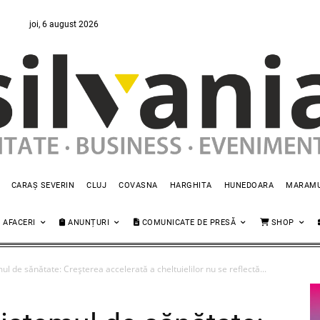
joi, 6 august 2026
CARAȘ SEVERIN
CLUJ
COVASNA
HARGHITA
HUNEDOARA
MARAM
AFACERI
ANUNȚURI
COMUNICATE DE PRESĂ
SHOP
ul de sănătate: Creşterea accelerată a cheltuielilor nu se reflectă...