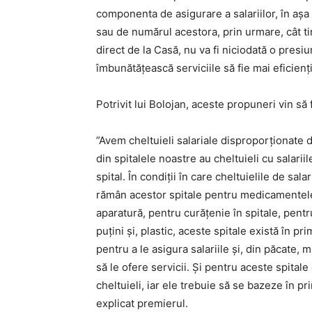
componenta de asigurare a salariilor, în aşa f
sau de numărul acestora, prin urmare, cât tim
direct de la Casă, nu va fi niciodată o pres
îmbunătăţească serviciile să fie mai eficienţi
Potrivit lui Bolojan, aceste propuneri vin să
”Avem cheltuieli salariale disproporţionate d
din spitalele noastre au cheltuieli cu salarii
spital. În condiţii în care cheltuielile de sa
rămân acestor spitale pentru medicamentele
aparatură, pentru curăţenie în spitale, pentr
puţini şi, plastic, aceste spitale există în p
pentru a le asigura salariile şi, din păcate, m
să le ofere servicii. Şi pentru aceste spitale
cheltuieli, iar ele trebuie să se bazeze în pri
explicat premierul.