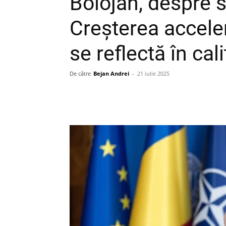
Bolojan, despre 
Creşterea acceler
se reflectă în cali
De către
Bejan Andrei
-
21 iulie 2025