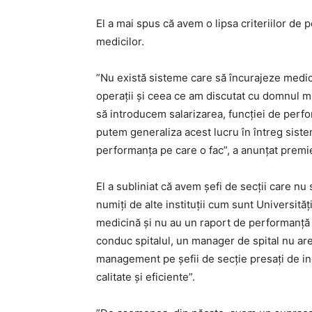
El a mai spus că avem o lipsa criteriilor de 
medicilor.
”Nu există sisteme care să încurajeze medici
operaţii şi ceea ce am discutat cu domnul mi
să introducem salarizarea, funcţiei de perfor
putem generaliza acest lucru în întreg sistemu
performanţa pe care o fac”, a anunţat premie
El a subliniat că avem şefi de secţii care nu
numiţi de alte instituţii cum sunt Universită
medicină şi nu au un raport de performanţă î
conduc spitalul, un manager de spital nu ar
management pe şefii de secţie presaţi de ind
calitate şi eficiente”.