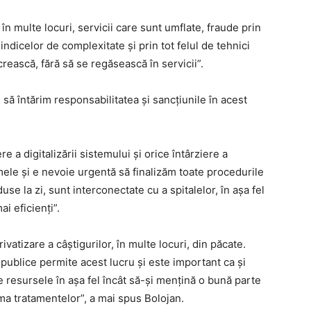
în multe locuri, servicii care sunt umflate, fraude prin
indicelor de complexitate şi prin tot felul de tehnici
crească, fără să se regăsească în servicii”.
ă întărim responsabilitatea şi sancţiunile în acest
e a digitalizării sistemului şi orice întârziere a
ele şi e nevoie urgentă să finalizăm toate procedurile
se la zi, sunt interconectate cu a spitalelor, în aşa fel
ai eficienţi”.
ivatizare a câştigurilor, în multe locuri, din păcate.
e publice permite acest lucru şi este important ca şi
 resursele în aşa fel încât să-şi menţină o bună parte
rma tratamentelor”, a mai spus Bolojan.