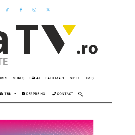
UREȘ
MUREȘ
SĂLAJ
SATU MARE
SIBIU
TIMIȘ
TBN
DESPRE NOI
CONTACT