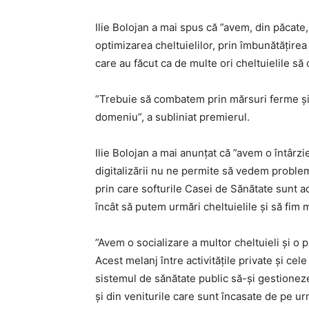
Ilie Bolojan a mai spus că ”avem, din păcate, 
optimizarea cheltuielilor, prin îmbunătăţirea 
care au făcut ca de multe ori cheltuielile să 
”Trebuie să combatem prin mărsuri ferme şi s
domeniu”, a subliniat premierul.
Ilie Bolojan a mai anunţat că ”avem o întârzier
digitalizării nu ne permite să vedem problem
prin care softurile Casei de Sănătate sunt adu
încât să putem urmări cheltuielile şi să fim m
”Avem o socializare a multor cheltuieli şi o pr
Acest melanj între activităţile private şi cel
sistemul de sănătate public să-şi gestioneze
şi din veniturile care sunt încasate de pe u