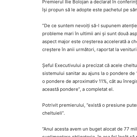
Premierul Ilie Bolojan a declarat în conferi
îşi propun să le adopte este pachetul pe săn
”De ce suntem nevoiţi să-l supunem atenţiei
probleme mari în ultimii ani şi sunt două as
aspect major este creşterea accelerată a ch
creştere în anii următori, raportat la venitur
Şeful Executivului a precizat că acele chelt
sistemului sanitar au ajuns la o pondere de 1
o pondere de aproximativ 11%, cât au înregis
această pondere”, a completat el.
Potrivit premierului, ”există o presiune put
cheltuieli”.
”Anul acesta avem un buget alocat de 77 milia
suplimentare obligatorie, în aşa fel încât să