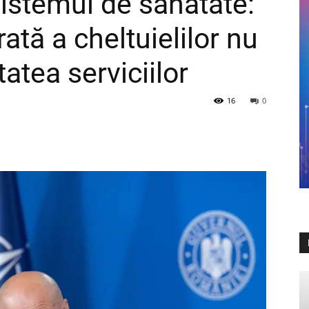
sistemul de sănătate:
ată a cheltuielilor nu
tatea serviciilor
16
0