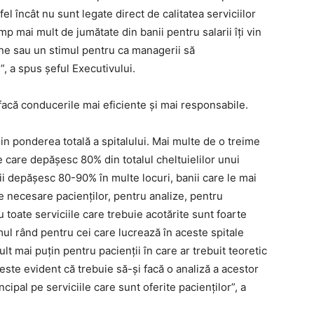
el încât nu sunt legate direct de calitatea serviciilor
p mai mult de jumătate din banii pentru salarii îţi vin
iune sau un stimul pentru ca managerii să
”, a spus şeful Executivului.
 facă conducerile mai eficiente şi mai responsabile.
in ponderea totală a spitalului. Mai multe de o treime
le care depăşesc 80% din totalul cheltuielilor unui
larii depăşesc 80-90% în multe locuri, banii care le mai
 necesare pacienţilor, pentru analize, pentru
u toate serviciile care trebuie acotărite sunt foarte
rimul rând pentru cei care lucrează în aceste spitale
ult mai puţin pentru pacienţii în care ar trebuit teoretic
 este evident că trebuie să-şi facă o analiză a acestor
ncipal pe serviciile care sunt oferite pacienţilor”, a