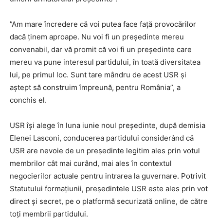
”Am mare încredere că voi putea face faţă provocărilor
dacă ţinem aproape. Nu voi fi un preşedinte mereu
convenabil, dar vă promit că voi fi un preşedinte care
mereu va pune interesul partidului, în toată diversitatea
lui, pe primul loc. Sunt tare mândru de acest USR şi
aştept să construim împreună, pentru România”, a
conchis el.
USR îşi alege în luna iunie noul preşedinte, după demisia
Elenei Lasconi, conducerea partidului considerând că
USR are nevoie de un preşedinte legitim ales prin votul
membrilor cât mai curând, mai ales în contextul
negocierilor actuale pentru intrarea la guvernare. Potrivit
Statutului formaţiunii, preşedintele USR este ales prin vot
direct şi secret, pe o platformă securizată online, de către
toţi membrii partidului.