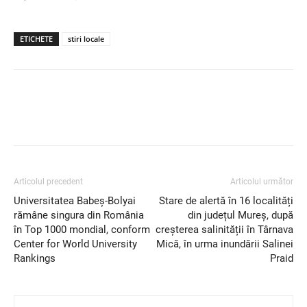
ETICHETE
stiri locale
Articolul precedent
Articolul următor
Universitatea Babeș-Bolyai
Stare de alertă în 16 localități
rămâne singura din România
din județul Mureș, după
în Top 1000 mondial, conform
creșterea salinității în Târnava
Center for World University
Mică, în urma inundării Salinei
Rankings
Praid