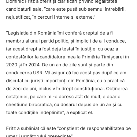
Dominic Fritz a oferit şi clarificări privind legalitatea
candidaturii sale, ”care este pusă sub semnul întrebării,
nejustificat, în cercuri interne şi externe.”
”Legislaţia din România îmi conferă dreptul de a fi
membru al unui partid politic, şi implicit de a-l conduce,
iar acest drept a fost deja testat în justiţie, cu ocazia
contestărilor la candidatura mea la Primăria Timişoarei în
2020 şi în 2024. De un an de zile sunt şi parte din
conducerea USR. Vă asigur că fac acest pas după ce am
discutat cu jurişti importanţi din România, cu o practică
de zeci de ani, inclusiv în drept constituţional. Obţinerea
cetăţeniei, pe care mi-o doresc atât de mult, e doar o
chestiune birocratică, cu dosarul depus de un an şi cu
toate condiţiile îndeplinite”, a explicat el.
Fritz a subliniat că este ”conştient de responsabilitatea pe
umerii următorului preşedinte”.