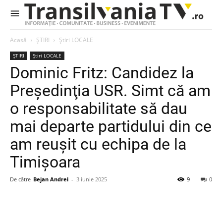
Acasă
ȘTIRI
Știri LOCALE
ȘTIRI
Știri LOCALE
Dominic Fritz: Candidez la
Preşedinţia USR. Simt că am
o responsabilitate să dau
mai departe partidului din ce
am reuşit cu echipa de la
Timişoara
De către
Bejan Andrei
-
3 iunie 2025
9
0