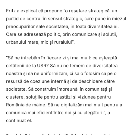
Fritz a explicat că propune ”o resetare strategică: un
partid de centru, în sensul strategic, care pune în miezul
preocupărilor sale societatea, în toată diversitatea ei.
Care se adresează politic, prin comunicare şi soluţii,
urbanului mare, mic şi ruralului”.
”Să ne întrebăm în fiecare zi şi mai mult: ce aşteaptă
cetăţenii de la USR? Să nu ne temem de diversitatea
noastră şi să ne uniformizăm, ci să o folosim ca pe o
resursă de coeziune internă şi de deschidere către
societate. Să construim împreună, în comunităţi şi
clustere, soluţiile pentru astăzi şi viziunea pentru
România de mâine. Să ne digitalizăm mai mult pentru a
comunica mai eficient între noi şi cu alegătorii”, a
continuat el.