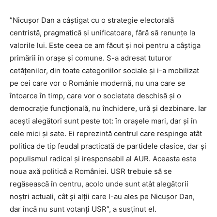
”Nicuşor Dan a câştigat cu o strategie electorală
centristă, pragmatică şi unificatoare, fără să renunţe la
valorile lui. Este ceea ce am făcut şi noi pentru a câştiga
primării în oraşe şi comune. S-a adresat tuturor
cetăţenilor, din toate categoriilor sociale şi i-a mobilizat
pe cei care vor o Românie modernă, nu una care se
întoarce în timp, care vor o societate deschisă şi o
democraţie funcţională, nu închidere, ură şi dezbinare. Iar
aceşti alegători sunt peste tot: în oraşele mari, dar şi în
cele mici şi sate. Ei reprezintă centrul care respinge atât
politica de tip feudal practicată de partidele clasice, dar şi
populismul radical şi iresponsabil al AUR. Aceasta este
noua axă politică a României. USR trebuie să se
regăsească în centru, acolo unde sunt atât alegătorii
noştri actuali, cât şi alţii care l-au ales pe Nicuşor Dan,
dar încă nu sunt votanţi USR”, a susţinut el.