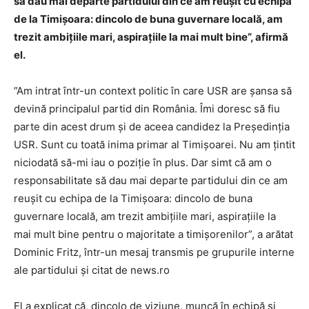
să dau mai departe partidului din ce am reuşit cu echipa
de la Timişoara: dincolo de buna guvernare locală, am
trezit ambiţiile mari, aspiraţiile la mai mult bine”, afirmă
el.
”Am intrat într-un context politic în care USR are şansa să
devină principalul partid din România. Îmi doresc să fiu
parte din acest drum şi de aceea candidez la Preşedinţia
USR. Sunt cu toată inima primar al Timişoarei. Nu am ţintit
niciodată să-mi iau o poziţie în plus. Dar simt că am o
responsabilitate să dau mai departe partidului din ce am
reuşit cu echipa de la Timişoara: dincolo de buna
guvernare locală, am trezit ambiţiile mari, aspiraţiile la
mai mult bine pentru o majoritate a timişorenilor”, a arătat
Dominic Fritz, într-un mesaj transmis pe grupurile interne
ale partidului și citat de news.ro
El a explicat că, dincolo de viziune, muncă în echipă şi