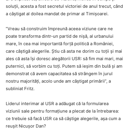
soluţii, acesta a fost secretul victoriei de anul trecut, când
a câştigat al doilea mandat de primar al Timişoarei.
”Vreau să construim împreună aceea viziune care ne
poate transforma dintr-un partid de nişă, al urbanului
mare, în cea mai importantă forţă politică a României,
care câştigă alegerile. Ştiu că asta ne dorim cu toţii şi mai
ales că asta îşi doresc alegătorii USR: să fim mai mari, mai
puternici, să vorbim cu toţi. Putem să ieşim din bulă şi am
demonstrat că avem capacitatea să strângem în jurul
nostru majorităţi, acolo unde am câştigat primării”, a
subliniat Fritz.
Liderul interimar al USR a adăugat că la formularea
viziunii sale pentru formaţiune a plecat de la întrebarea:
ce trebuie să facă USR ca să câştige alegerile, aşa cum a
reuşit Nicuşor Dan?