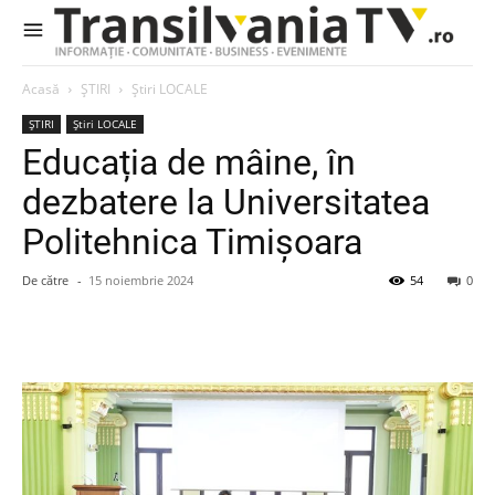
Acasă
ȘTIRI
Știri LOCALE
ȘTIRI
Știri LOCALE
Educația de mâine, în
dezbatere la Universitatea
Politehnica Timișoara
De către
-
15 noiembrie 2024
54
0