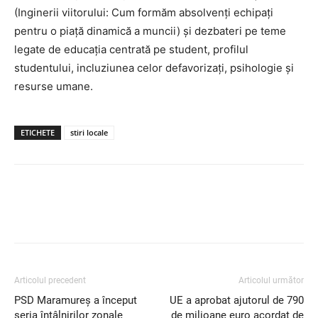
(Inginerii viitorului: Cum formăm absolvenți echipați
pentru o piață dinamică a muncii) și dezbateri pe teme
legate de educația centrată pe student, profilul
studentului, incluziunea celor defavorizați, psihologie și
resurse umane.
ETICHETE
stiri locale
Articolul precedent
Articolul următor
PSD Maramureș a început
UE a aprobat ajutorul de 790
seria întâlnirilor zonale
de milioane euro acordat de