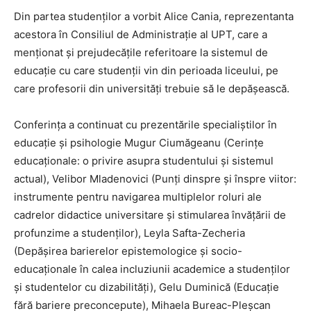
Din partea studenților a vorbit Alice Cania, reprezentanta
acestora în Consiliul de Administrație al UPT, care a
menționat și prejudecățile referitoare la sistemul de
educație cu care studenții vin din perioada liceului, pe
care profesorii din universități trebuie să le depășească.
Conferința a continuat cu prezentările specialiștilor în
educație și psihologie Mugur Ciumăgeanu (Cerințe
educaționale: o privire asupra studentului și sistemul
actual), Velibor Mladenovici (Punți dinspre și înspre viitor:
instrumente pentru navigarea multiplelor roluri ale
cadrelor didactice universitare și stimularea învățării de
profunzime a studenților), Leyla Safta-Zecheria
(Depășirea barierelor epistemologice și socio-
educaționale în calea incluziunii academice a studenților
și studentelor cu dizabilități), Gelu Duminică (Educație
fără bariere preconcepute), Mihaela Bureac-Pleșcan