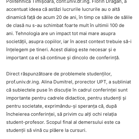
Politehnica Timișoara, conf.univ.dr.ing. Florin Drăgan, a
accentuat ideea că astăzi lucrurile lucrurile au o altă
dinamică față de acum 20 de ani, în timp ce sălile de sălile
de clasă nu s-au schimbat foarte mult în ultimii 100 de
ani. Tehnologia are un impact tot mai mare asupra
societății, asupra copiilor, iar în acest context trebuie să-i
înțelegem pe tineri. Acest dialog este necesar și e
important ca el să continue și dincolo de conferință.
Direct răspunzătoare de problemele studenților,
prof.univ.dr.ing. Alina Dumitrel, prorector UPT, a subliniat
că subiectele puse în discuție în cadrul conferinței sunt
importante pentru cadrele didactice, pentru studenți și
pentru societate, exprimându-și speranța că, după
încheierea conferinței, să privim cu alți ochi relația
student-profesor. Scopul final al demersului este ca
studenții să vină cu plăere la cursuri.