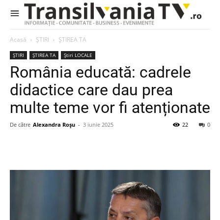
Acasă
ȘTIRI
ȘTIREA TA
ȘTIRI
ȘTIREA TA
Știri LOCALE
România educată: cadrele
didactice care dau prea
multe teme vor fi atenționate
De către
Alexandra Roșu
-
3 iunie 2025
22
0