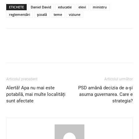
ETICHETE
Daniel David
educatie
elevi
ministru
reglementări
școală
teme
viziune
Articolul precedent
Articolul următor
Alertă! Apa nu mai este
PSD amână decizia de a-și
potabilă, mai multe localități
asuma guvernarea. Care e
sunt afectate
strategia?