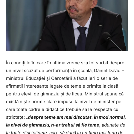
În condițiile în care în ultima vreme s-a tot vorbit despre
un nivel scăzut de performanță în școală, Daniel David –
ministrul Educației și Cercetării a făcut ieri o serie de
afirmații interesante legate de temele primite la clasă
pentru elevii de gimnaziu și de liceu. Ministrul spune că
există niște norme clare impuse la nivel de minister pe
care toate cadrele didactice trebuie să le respecte cu
strictețe: „
despre teme am mai discutat.
În mod normal,
la nivel de gimnaziu, n-ar trebui să fie teme
, adunate de
la toate disciplinele, care să ducă la un timp mai lung de