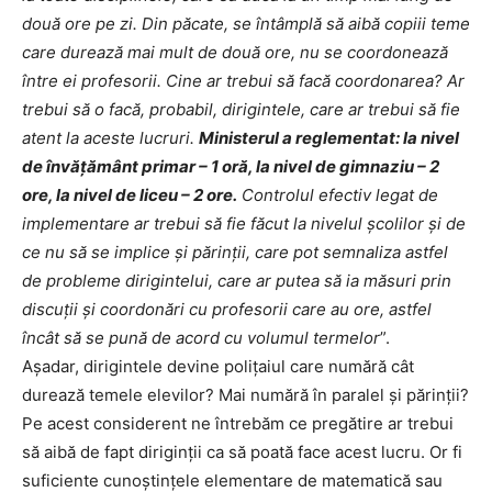
două ore pe zi. Din păcate, se întâmplă să aibă copiii teme
care durează mai mult de două ore, nu se coordonează
între ei profesorii. Cine ar trebui să facă coordonarea? Ar
trebui să o facă, probabil, dirigintele, care ar trebui să fie
atent la aceste lucruri.
Ministerul a reglementat: la nivel
de învățământ primar – 1 oră, la nivel de gimnaziu – 2
ore, la nivel de liceu – 2 ore.
Controlul efectiv legat de
implementare ar trebui să fie făcut la nivelul școlilor și de
ce nu să se implice și părinții, care pot semnaliza astfel
de probleme dirigintelui, care ar putea să ia măsuri prin
discuții și coordonări cu profesorii care au ore, astfel
încât să se pună de acord cu volumul termelor
”.
Așadar, dirigintele devine polițaiul care numără cât
durează temele elevilor? Mai numără în paralel și părinții?
Pe acest considerent ne întrebăm ce pregătire ar trebui
să aibă de fapt diriginții ca să poată face acest lucru. Or fi
suficiente cunoștințele elementare de matematică sau