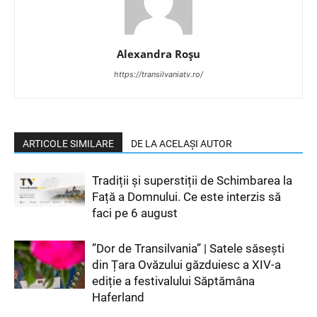
Alexandra Roșu
https://transilvaniatv.ro/
ARTICOLE SIMILARE
DE LA ACELAȘI AUTOR
Tradiții și superstiții de Schimbarea la
Față a Domnului. Ce este interzis să
faci pe 6 august
”Dor de Transilvania” | Satele săsești
din Țara Ovăzului găzduiesc a XIV-a
ediție a festivalului Săptămâna
Haferland