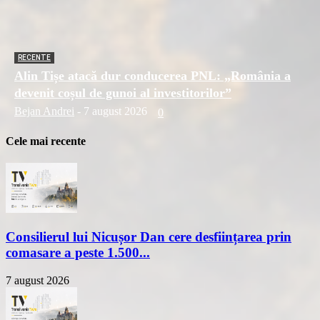
RECENTE
Alin Tișe atacă dur conducerea PNL: „România a
devenit coșul de gunoi al investitorilor”
Bejan Andrei
-
7 august 2026
0
Cele mai recente
Consilierul lui Nicușor Dan cere desființarea prin
comasare a peste 1.500...
7 august 2026