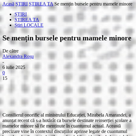
Acasă
ȘTIRI
ȘTIREA TA
Se mențin bursele pentru mamele minore
ȘTIRI
ȘTIREA TA
Știri LOCALE
Se mențin bursele pentru mamele minore
De către
Alexandra Roșu
-
6 iulie 2025
0
15
Consilierul onorific al ministrului Educației, Mirabela Amarandei, a
anunțat recent că s-a hotărât ca bursele destinate reinserției școlare a
mamelor minore să fie menținute în cuantumul actual. Această
precizare vine în contextul discuțiilor aprinse legate de cuantumul