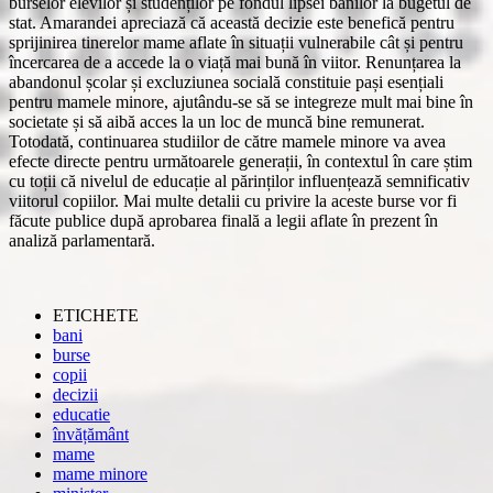
burselor elevilor și studenților pe fondul lipsei banilor la bugetul de
stat. Amarandei apreciază că această decizie este benefică pentru
sprijinirea tinerelor mame aflate în situații vulnerabile cât și pentru
încercarea de a accede la o viață mai bună în viitor. Renunțarea la
abandonul școlar și excluziunea socială constituie pași esențiali
pentru mamele minore, ajutându-se să se integreze mult mai bine în
societate și să aibă acces la un loc de muncă bine remunerat.
Totodată, continuarea studiilor de către mamele minore va avea
efecte directe pentru următoarele generații, în contextul în care știm
cu toții că nivelul de educație al părinților influențează semnificativ
viitorul copiilor. Mai multe detalii cu privire la aceste burse vor fi
făcute publice după aprobarea finală a legii aflate în prezent în
analiză parlamentară.
ETICHETE
bani
burse
copii
decizii
educatie
învățământ
mame
mame minore