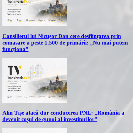
Consilierul lui Nicușor Dan cere desființarea prin
comasare a peste 1.500 de primării: „Nu mai putem
funcționa”
Alin Tișe atacă dur conducerea PNL: „România a
devenit coșul de gunoi al investitorilor”