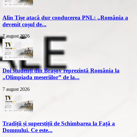
Alin Tișe atacă dur conducerea PNL: „România a
devenit coșul de...
7 august 2026
Doi studenți din Brașov reprezintă România la
„Olimpiada meseriilor” de la...
7 august 2026
Tradiții și superstiții de Schimbarea la Față a
Domnului. Ce este...