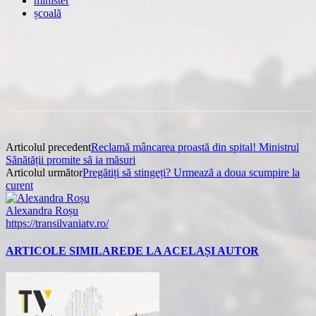
minister
școală
Articolul precedent
Reclamă mâncarea proastă din spital! Ministrul
Sănătății promite să ia măsuri
Articolul următor
Pregătiți să stingeți? Urmează a doua scumpire la
curent
Alexandra Roșu
https://transilvaniatv.ro/
ARTICOLE SIMILARE
DE LA ACELAȘI AUTOR