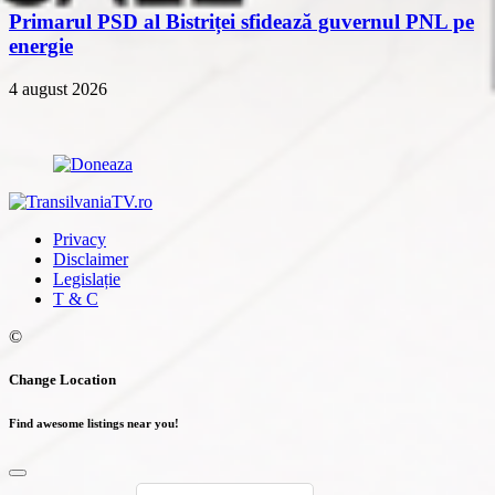
Primarul PSD al Bistriței sfidează guvernul PNL pe
energie
4 august 2026
Privacy
Disclaimer
Legislație
T & C
©
Change Location
Find awesome listings near you!