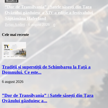
RECENTE
”Dor de Transilvania” | Satele săsești din Țara
Ovăzului găzduiesc a XIV-a ediție a festivalului
Săptămâna Haferland
Bejan Andrei
-
6 august 2026
0
Cele mai recente
Tradiții și superstiții de Schimbarea la Față a
Domnului. Ce este...
6 august 2026
”Dor de Transilvania” | Satele săsești din Țara
Ovăzului găzduiesc a...