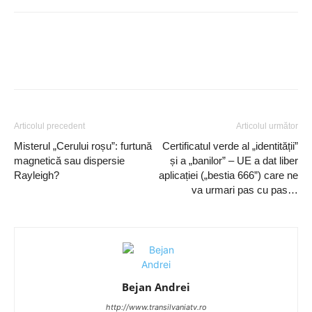
Articolul precedent
Articolul următor
Misterul „Cerului roșu”: furtună
Certificatul verde al „identității”
magnetică sau dispersie
și a „banilor” – UE a dat liber
Rayleigh?
aplicației („bestia 666”) care ne
va urmari pas cu pas…
Bejan Andrei
http://www.transilvaniatv.ro