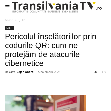
Acasă
ȘTIRI
ȘTIRI
Pericolul înșelătoriilor prin
codurile QR: cum ne
protejăm de atacurile
cibernetice
De către
Bejan Andrei
-
5 noiembrie 2023
98
0