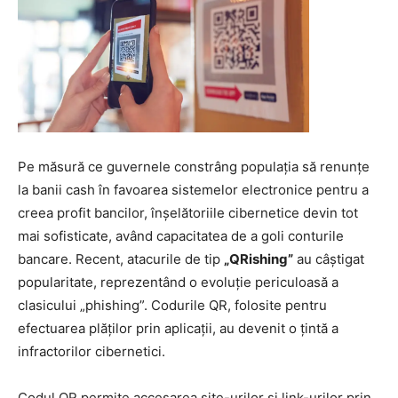
Pe măsură ce guvernele constrâng populația să renunțe
la banii cash în favoarea sistemelor electronice pentru a
creea profit bancilor, înșelătoriile cibernetice devin tot
mai sofisticate, având capacitatea de a goli conturile
bancare. Recent, atacurile de tip
„QRishing”
au câștigat
popularitate, reprezentând o evoluție periculoasă a
clasicului „phishing”. Codurile QR, folosite pentru
efectuarea plăților prin aplicații, au devenit o țintă a
infractorilor cibernetici.
Codul QR permite accesarea site-urilor și link-urilor prin