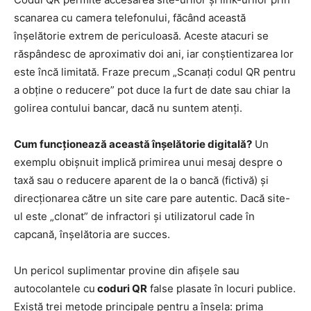
scanarea cu camera telefonului, făcând această
înșelătorie extrem de periculoasă. Aceste atacuri se
răspândesc de aproximativ doi ani, iar conștientizarea lor
este încă limitată. Fraze precum „Scanați codul QR pentru
a obține o reducere” pot duce la furt de date sau chiar la
golirea contului bancar, dacă nu suntem atenți.
Cum funcționează această înșelătorie digitală?
Un
exemplu obișnuit implică primirea unui mesaj despre o
taxă sau o reducere aparent de la o bancă (fictivă) și
direcționarea către un site care pare autentic. Dacă site-
ul este „clonat” de infractori și utilizatorul cade în
capcană, înșelătoria are succes.
Un pericol suplimentar provine din afișele sau
autocolantele cu
coduri QR
false plasate în locuri publice.
Există trei metode principale pentru a înșela: prima