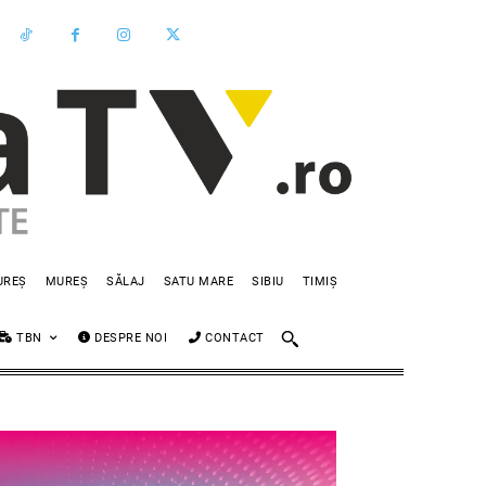
UREȘ
MUREȘ
SĂLAJ
SATU MARE
SIBIU
TIMIȘ
TBN
DESPRE NOI
CONTACT