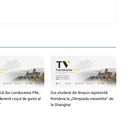
acă dur conducerea PNL:
Doi studenți din Brașov reprezintă
evenit coșul de gunoi al
România la „Olimpiada meseriilor” de
”
la Shanghai