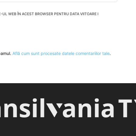
TE-UL WEB ÎN ACEST BROWSER PENTRU DATA VIITOARE I
spamul.
Află cum sunt procesate datele comentariilor tale
.