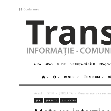
Contul meu
ALBA
ARAD
BIHOR
BISTRIȚA-NĂSĂUD
BRAȘOV
ȘTIRI
EMISIUNI
Acasă
ȘTIRI
ȘTIREA TA
Meta va interzice reclam
ȘTIRI
ȘTIREA TA
Știri LOCALE