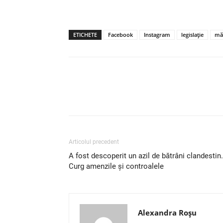
ETICHETE
Facebook
Instagram
legislație
mă
Articolul precedent
A fost descoperit un azil de bătrâni clandestin.
Curg amenzile și controalele
Alexandra Roșu