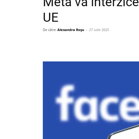
Meta va interzice
UE
De către
Alexandra Roșu
-
27 iulie 2025