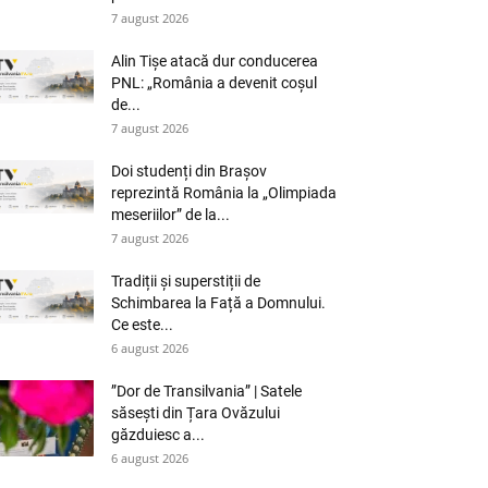
7 august 2026
Alin Tișe atacă dur conducerea
PNL: „România a devenit coșul
de...
7 august 2026
Doi studenți din Brașov
reprezintă România la „Olimpiada
meseriilor” de la...
7 august 2026
Tradiții și superstiții de
Schimbarea la Față a Domnului.
Ce este...
6 august 2026
”Dor de Transilvania” | Satele
săsești din Țara Ovăzului
găzduiesc a...
6 august 2026