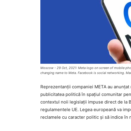
Moscow - 29 Oct, 2021: Meta logo on screen of mobile ph
changing name to Meta. Facebook is social networking. Ma
Reprezentanții companiei META au anunțat r
publicitatea politică în spațiul comunitar pe
contextul noii legislații impuse direct de la
regulamentele UE. Legea europeană va impu
reclamele cu caracter politic și să indice în